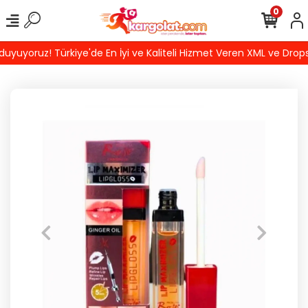
0
yoruz! Türkiye'de En İyi ve Kaliteli Hizmet Veren XML ve Dropship