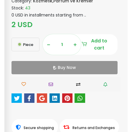
Category:
Kozmetik,Parfüm ve Kremler
Stock:
43
0 USD in installments starting from ..
2 USD
Add to
Piece
cart
Buy Now
Secure shopping
Returns and Exchanges