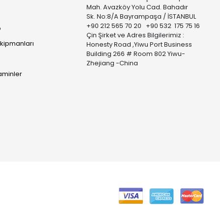
Mah. Avazköy Yolu Cad. Bahadır
Sk. No:8/A Bayrampaşa / İSTANBUL
+90 212 565 70 20 +90 532 175 75 16
p
Çin Şirket ve Adres Bilgilerimiz :
Ekipmanları
Honesty Road ,Yiwu Port Business
Building 266 # Room 802 Yiwu-
Zhejiang -China
taminler