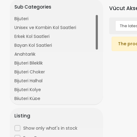
Sub Categories
Vücut Aks
Bijuteri
Unisex ve Kombin Kol Saatleri
Erkek Kol Saatleri
The pro
Bayan Kol Saatleri
Anahtarlık
Bijuteri Bileklik
Bijuteri Choker
Bijuteri Halhal
Bijuteri Kolye
Bijuteri Küpe
Bijuteri Set ve Takım
Listing
Bijuteri Yüzük
Gözlük Aksesuar
Show only what's in stock
Tokalar