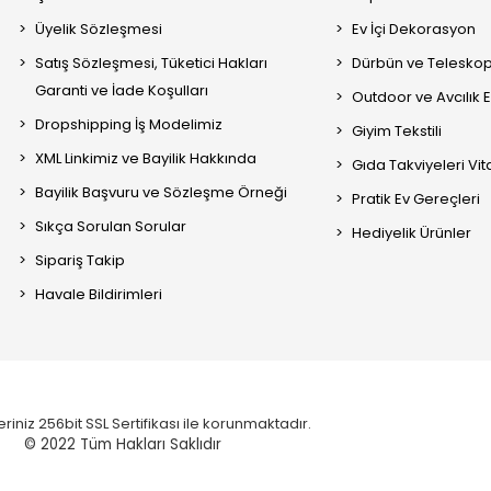
Üyelik Sözleşmesi
Ev İçi Dekorasyon
Satış Sözleşmesi, Tüketici Hakları
Dürbün ve Telesko
Garanti ve İade Koşulları
Outdoor ve Avcılık 
Dropshipping İş Modelimiz
Giyim Tekstili
XML Linkimiz ve Bayilik Hakkında
Gıda Takviyeleri Vi
Bayilik Başvuru ve Sözleşme Örneği
Pratik Ev Gereçleri
Sıkça Sorulan Sorular
Hediyelik Ürünler
Sipariş Takip
Havale Bildirimleri
eriniz 256bit SSL Sertifikası ile korunmaktadır.
© 2022
Tüm Hakları Saklıdır