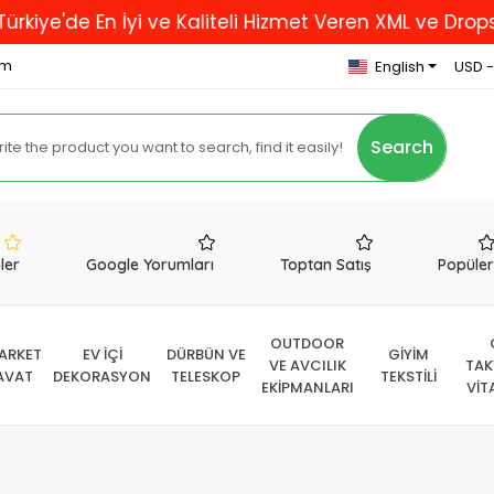
'de En İyi ve Kaliteli Hizmet Veren XML ve Dropshippi
om
English
USD -
Search
nler
Google Yorumları
Toptan Satış
Popüle
OUTDOOR
ARKET
EV İÇİ
DÜRBÜN VE
GİYİM
VE AVCILIK
TAK
AVAT
DEKORASYON
TELESKOP
TEKSTİLİ
EKİPMANLARI
VİT