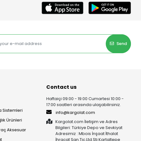
Send
Contact us
Haftaiçi 09:00 - 19:00 Cumartesi 10:00 -
17:00 saatleri arasında ulaşabilirsiniz.
 Sistemleri
info@kargolat.com
lık Ürünleri
Kargolat.com İletişim ve Adres
Bilgileri: Türkiye Depo ve Sevkiyat
raç Aksesuar
Adresimiz : Mbois İnşaat İthalat
t
İhracat San.Tic.Ltd.Şti Kartaltepe