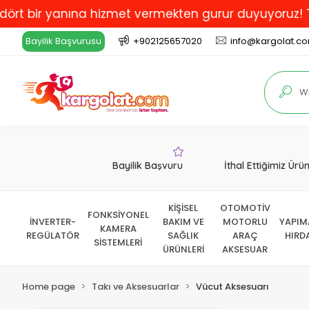
 bir yanına hizmet vermekten gurur duyuyoruz! Türkiye
Bayilik Başvurusu
+902125657020
info@kargolat.c
Bayilik Başvuru
İthal Ettiğimiz Ürü
KİŞİSEL
OTOMOTİV
FONKSİYONEL
İNVERTER-
BAKIM VE
MOTORLU
YAPIM
KAMERA
REGÜLATÖR
SAĞLIK
ARAÇ
HIRD
SİSTEMLERİ
ÜRÜNLERİ
AKSESUAR
Home page
Takı ve Aksesuarlar
Vücut Aksesuarı