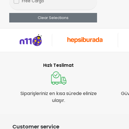
Free Cargo
Vücut Aksesuarı
Zirkon Bileklik
Clear Selections
Zirkon Kolye
Zirkon Küpe
Zirkon Yüzük
Çelik Bileklik
Çelik Kolye
Çelik Küpe
Hızlı Teslimat
Bijuteri Broş
Siparişleriniz en kısa sürede elinize
Güv
ulaşır.
Customer service