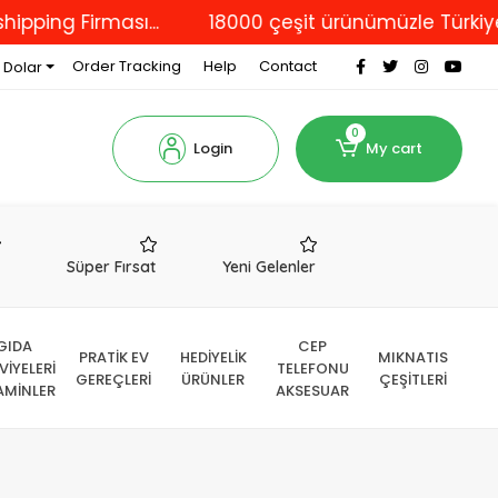
ng Firması...
18000 çeşit ürünümüzle Türkiye'nin
Order Tracking
Help
Contact
 Dolar
0
Login
My cart
r
Süper Fırsat
Yeni Gelenler
GIDA
CEP
PRATİK EV
HEDİYELİK
MIKNATIS
VİYELERİ
TELEFONU
GEREÇLERİ
ÜRÜNLER
ÇEŞİTLERİ
AMİNLER
AKSESUAR