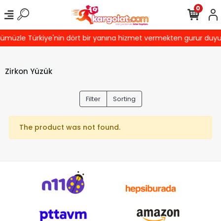
0
ümüzle Türkiye'nin dört bir yanına hizmet vermekten gurur duyuyor
Zirkon Yüzük
Filter
Sorting
The product was not found.