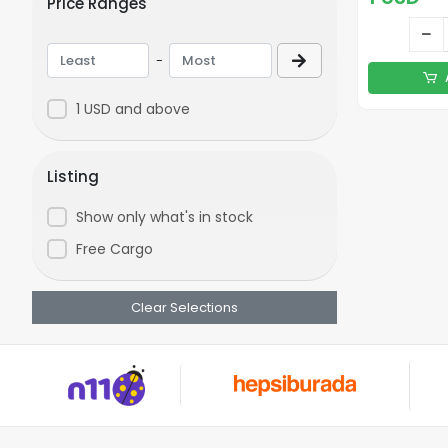
Price Ranges
-
1 USD and above
Listing
Show only what's in stock
Free Cargo
Clear Selections