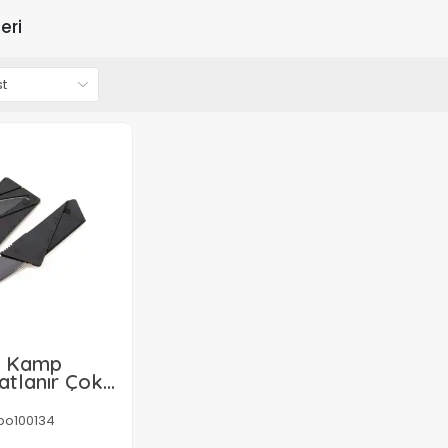
eri
r Kamp
atlanır Çok
onlu Kamp
Kamp
po100134
rı