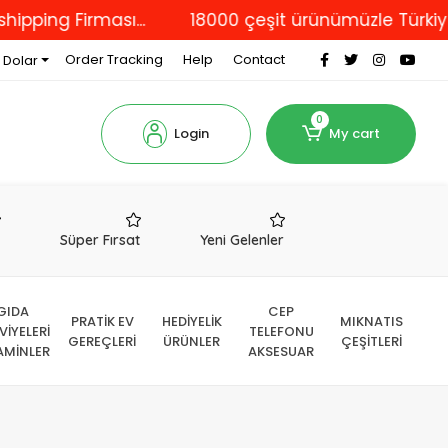
ng Firması...
18000 çeşit ürünümüzle Türkiye'nin
Order Tracking
Help
Contact
 Dolar
0
Login
My cart
r
Süper Fırsat
Yeni Gelenler
GIDA
CEP
PRATİK EV
HEDİYELİK
MIKNATIS
VİYELERİ
TELEFONU
GEREÇLERİ
ÜRÜNLER
ÇEŞİTLERİ
AMİNLER
AKSESUAR