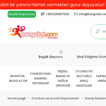
 bir yanına hizmet vermekten gurur duyuyoruz! Türkiye
Bayilik Başvurusu
+902125657020
info@kargolat.c
Bayilik Başvuru
İthal Ettiğimiz Ürü
KİŞİSEL
OTOMOTİV
FONKSİYONEL
İNVERTER-
BAKIM VE
MOTORLU
YAPIM
KAMERA
REGÜLATÖR
SAĞLIK
ARAÇ
HIRD
SİSTEMLERİ
ÜRÜNLERİ
AKSESUAR
Home page
Outdoor ve Avcılık Ekipmanları
Kamp Malzem