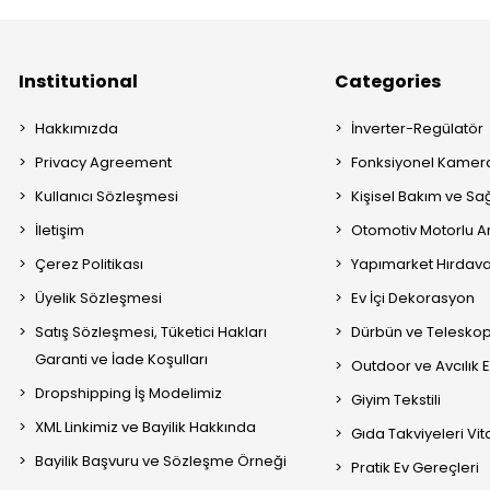
Institutional
Categories
Hakkımızda
İnverter-Regülatör
Privacy Agreement
Fonksiyonel Kamera
Kullanıcı Sözleşmesi
Kişisel Bakım ve Sağ
İletişim
Otomotiv Motorlu A
Çerez Politikası
Yapımarket Hırdava
Üyelik Sözleşmesi
Ev İçi Dekorasyon
Satış Sözleşmesi, Tüketici Hakları
Dürbün ve Telesko
Garanti ve İade Koşulları
Outdoor ve Avcılık 
Dropshipping İş Modelimiz
Giyim Tekstili
XML Linkimiz ve Bayilik Hakkında
Gıda Takviyeleri Vi
Bayilik Başvuru ve Sözleşme Örneği
Pratik Ev Gereçleri