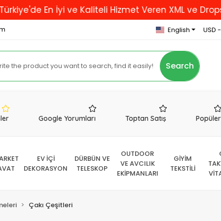
'de En İyi ve Kaliteli Hizmet Veren XML ve Dropshippi
om
English
USD -
Search
nler
Google Yorumları
Toptan Satış
Popüle
OUTDOOR
ARKET
EV İÇİ
DÜRBÜN VE
GİYİM
VE AVCILIK
TAK
AVAT
DEKORASYON
TELESKOP
TEKSTİLİ
EKİPMANLARI
VİT
eleri
Çakı Çeşitleri