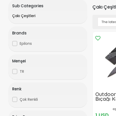
Sub Categories
Çakı Çeşitl
Çakı Çeşitleri
Brands
Epilons
Menşei
TR
Renk
Outdoo
Bıçağı K
Çok Renkli
Fonksiy
Çakısı 
e
Aksesua
1 USD