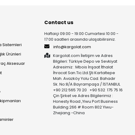
Contact us
Haftaiçi 09:00 - 19:00 Cumartesi 10:00 -
17:00 saatleri arasında ulaşabilirsiniz.
 Sistemleri
info@kargolat.com
lık Ürünleri
Kargolat.com İletişim ve Adres
Bilgileri: Türkiye Depo ve Sevkiyat
raç Aksesuar
Adresimiz : Mbois İnşaat İthalat
t
İhracat San.Tic.Ltd.Şti Kartaltepe
Mah. Avazköy Yolu Cad. Bahadır
Sk. No:8/A Bayrampaşa / İSTANBUL
+90 212 565 70 20 +90 532 175 75 16
p
Çin Şirket ve Adres Bilgilerimiz :
Ekipmanları
Honesty Road ,Yiwu Port Business
Building 266 # Room 802 Yiwu-
Zhejiang -China
taminler