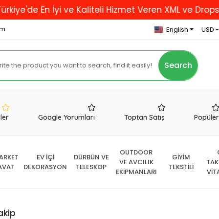
'de En İyi ve Kaliteli Hizmet Veren XML ve Dropshippi
om
English
USD -
Search
nler
Google Yorumları
Toptan Satış
Popüle
OUTDOOR
ARKET
EV İÇİ
DÜRBÜN VE
GİYİM
VE AVCILIK
TAK
AVAT
DEKORASYON
TELESKOP
TEKSTİLİ
EKİPMANLARI
VİT
akip