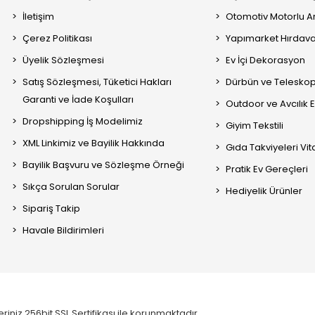
İletişim
Otomotiv Motorlu A
Çerez Politikası
Yapımarket Hırdava
Üyelik Sözleşmesi
Ev İçi Dekorasyon
Satış Sözleşmesi, Tüketici Hakları
Dürbün ve Telesko
Garanti ve İade Koşulları
Outdoor ve Avcılık 
Dropshipping İş Modelimiz
Giyim Tekstili
XML Linkimiz ve Bayilik Hakkında
Gıda Takviyeleri Vi
Bayilik Başvuru ve Sözleşme Örneği
Pratik Ev Gereçleri
Sıkça Sorulan Sorular
Hediyelik Ürünler
Sipariş Takip
Havale Bildirimleri
eriniz 256bit SSL Sertifikası ile korunmaktadır.