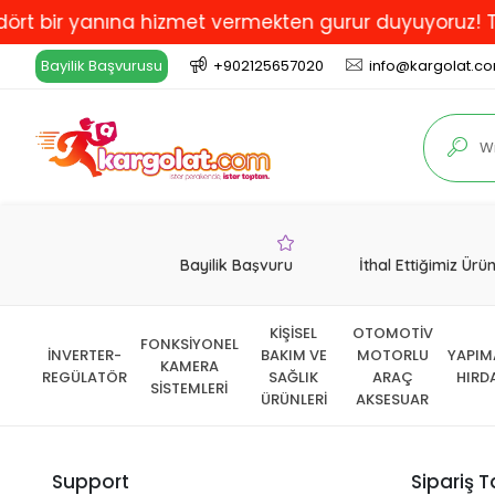
bir yanına hizmet vermekten gurur duyuyoruz! Türkiye
Bayilik Başvurusu
+902125657020
info@kargolat.c
Bayilik Başvuru
İthal Ettiğimiz Ürü
KİŞİSEL
OTOMOTİV
FONKSİYONEL
İNVERTER-
BAKIM VE
MOTORLU
YAPIM
KAMERA
REGÜLATÖR
SAĞLIK
ARAÇ
HIRD
SİSTEMLERİ
ÜRÜNLERİ
AKSESUAR
Support
Sipariş T