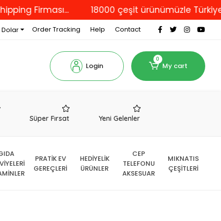
ng Firması...
18000 çeşit ürünümüzle Türkiye'nin 
Order Tracking
Help
Contact
 Dolar
0
Login
My cart
r
Süper Fırsat
Yeni Gelenler
GIDA
CEP
PRATİK EV
HEDİYELİK
MIKNATIS
VİYELERİ
TELEFONU
GEREÇLERİ
ÜRÜNLER
ÇEŞİTLERİ
AMİNLER
AKSESUAR