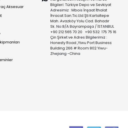
Bilgileri: Türkiye Depo ve Sevkiyat
raç Aksesuar
Adresimiz : Mbois İnşaat İthalat
t
İhracat San.Tic.Ltd.Şti Kartaltepe
Mah. Avazköy Yolu Cad. Bahadır
Sk. No:8/A Bayrampaşa / İSTANBUL
+90 212 565 70 20 +90 532 175 75 16
p
Çin Şirket ve Adres Bilgilerimiz :
Ekipmanları
Honesty Road ,Yiwu Port Business
Building 266 # Room 802 Yiwu-
Zhejiang -China
taminler