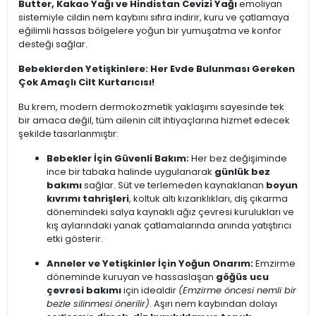
Butter, Kakao Yağı ve Hindistan Cevizi Yağı
emoliyan
sistemiyle cildin nem kaybını sıfıra indirir, kuru ve çatlamaya
eğilimli hassas bölgelere yoğun bir yumuşatma ve konfor
desteği sağlar.
Bebeklerden Yetişkinlere: Her Evde Bulunması Gereken
Çok Amaçlı Cilt Kurtarıcısı!
Bu krem, modern dermokozmetik yaklaşımı sayesinde tek
bir amaca değil, tüm ailenin cilt ihtiyaçlarına hizmet edecek
şekilde tasarlanmıştır:
Bebekler İçin Güvenli Bakım:
Her bez değişiminde
ince bir tabaka halinde uygulanarak
günlük bez
bakımı
sağlar. Süt ve terlemeden kaynaklanan
boyun
kıvrımı tahrişleri
, koltuk altı kızarıklıkları, diş çıkarma
dönemindeki salya kaynaklı ağız çevresi kurulukları ve
kış aylarındaki yanak çatlamalarında anında yatıştırıcı
etki gösterir.
Anneler ve Yetişkinler İçin Yoğun Onarım:
Emzirme
döneminde kuruyan ve hassaslaşan
göğüs ucu
çevresi bakımı
için idealdir
(Emzirme öncesi nemli bir
bezle silinmesi önerilir)
. Aşırı nem kaybından dolayı