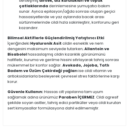
sertleşmiş
dirsek, diz kurulukları ve topuk
çatlaklarında
derinlemesine yumuşatıcı bakım
sunar. Ayrıca epilasyon/ağda sonrası oluşan geçici
hassasiyetlerde ve yaz aylarında bacak arası
sürtünmelerinde cildi hızla sakinleştirir, konforunu geri
kazandırır.
Bilimsel Aktiflerle Güçlendirilmiş Yatıştırıcı Etki
İçeriğindeki
Hyaluronik Asit
cildin esneklik ve nem
dengesini maksimum seviyede tutarken;
Allantoin ve
Bisabolol
hassaslaşmış cildin kızarıklık görünümünü
hafifletir, kuruma ve gerilme hissini sıfırlayarak tahriş sonrası
mükemmel bir konfor sağlar.
Avokado, Jojoba, Tatlı
Badem ve Üzüm Çekirdeği yağları
ise cildi vitamin ve
antioksidanlarla besleyerek çevresel stres faktörlerine karşı
korur.
Güvenle Kullanın:
Hassas cilt yapılarına tam uyum
sağlamak adına ürünümüz
Paraben İÇERMEZ
. Cildi agresif
şekilde soyan asitler, tahriş edici partiküller veya cildi kurutan
sert kimyasallar formülasyona dahil edilmemiştir.