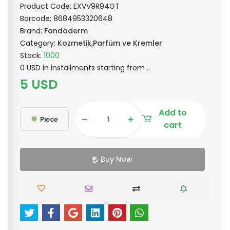
Product Code:
EXVV9R94GT
Barcode:
8684953320648
Brand:
Fondöderm
Category:
Kozmetik,Parfüm ve Kremler
Stock:
1000
0 USD in installments starting from ..
5 USD
Add to
Piece
cart
Buy Now