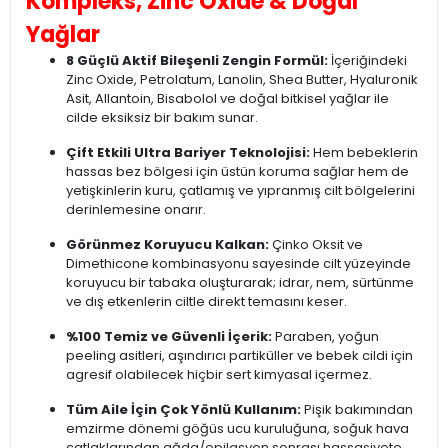
Kompleks, Zinc Oxide & Doğal
Yağlar
8 Güçlü Aktif Bileşenli Zengin Formül:
İçeriğindeki
Zinc Oxide, Petrolatum, Lanolin, Shea Butter, Hyaluronik
Asit, Allantoin, Bisabolol ve doğal bitkisel yağlar ile
cilde eksiksiz bir bakım sunar.
Çift Etkili Ultra Bariyer Teknolojisi:
Hem bebeklerin
hassas bez bölgesi için üstün koruma sağlar hem de
yetişkinlerin kuru, çatlamış ve yıpranmış cilt bölgelerini
derinlemesine onarır.
Görünmez Koruyucu Kalkan:
Çinko Oksit ve
Dimethicone kombinasyonu sayesinde cilt yüzeyinde
koruyucu bir tabaka oluşturarak; idrar, nem, sürtünme
ve dış etkenlerin ciltle direkt temasını keser.
%100 Temiz ve Güvenli İçerik:
Paraben, yoğun
peeling asitleri, aşındırıcı partiküller ve bebek cildi için
agresif olabilecek hiçbir sert kimyasal içermez.
Tüm Aile İçin Çok Yönlü Kullanım:
Pişik bakımından
emzirme dönemi göğüs ucu kuruluğuna, soğuk hava
çatlaklarından ağda/epilasyon sonrası hassasiyete