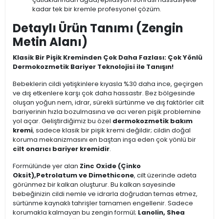
kadar tek bir kremle profesyonel çözüm.
Detaylı Ürün Tanımı (Zengin
Metin Alanı)
Klasik Bir Pişik Kreminden Çok Daha Fazlası: Çok Yönlü
Dermokozmetik Bariyer Teknolojisi ile Tanışın!
Bebeklerin cildi yetişkinlere kıyasla %30 daha ince, geçirgen
ve dış etkenlere karşı çok daha hassastır. Bez bölgesinde
oluşan yoğun nem, idrar, sürekli sürtünme ve dış faktörler cilt
bariyerinin hızla bozulmasına ve acı veren pişik problemine
yol açar. Geliştirdiğimiz bu özel
dermokozmetik bakım
kremi
, sadece klasik bir pişik kremi değildir; cildin doğal
koruma mekanizmasını en baştan inşa eden çok yönlü bir
cilt onarıcı bariyer kremidir
.
Formülünde yer alan
Zinc Oxide (Çinko
Oksit),Petrolatum ve Dimethicone
, cilt üzerinde adeta
görünmez bir kalkan oluşturur. Bu kalkan sayesinde
bebeğinizin cildi nemle ve idrarla doğrudan temas etmez,
sürtünme kaynaklı tahrişler tamamen engellenir. Sadece
korumakla kalmayan bu zengin formül;
Lanolin, Shea