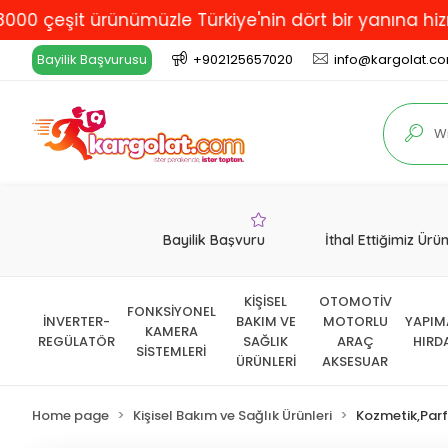
şit ürünümüzle Türkiye'nin dört bir yanına hizmet ver
Bayilik Başvurusu
+902125657020
info@kargolat.c
Bayilik Başvuru
İthal Ettiğimiz Ürü
KİŞİSEL
OTOMOTİV
FONKSİYONEL
İNVERTER-
BAKIM VE
MOTORLU
YAPIM
KAMERA
REGÜLATÖR
SAĞLIK
ARAÇ
HIRD
SİSTEMLERİ
ÜRÜNLERİ
AKSESUAR
Home page
Kişisel Bakım ve Sağlık Ürünleri
Kozmetik,Par