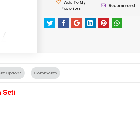
Add To My
Recommend
Favorites
nt Options
Comments
 Seti