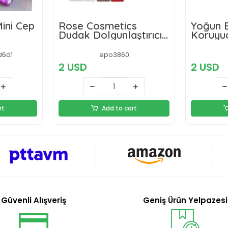
s
Yoğun Etkili Dudak
Kirpik 
tırıcı
Koruyucu Nemlendirici
ve Arga
m
Balm Kiraz Çilek
sı
Çikolata (3lü Set)
epo3859
2 USD
2 USD
rt
Add to cart
Güvenli Alışveriş
Geniş Ürün Yelpazesi