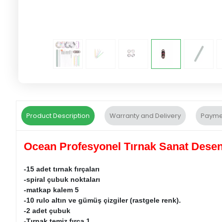
Product Description
Warranty and Delivery
Payme
Ocean Profesyonel Tırnak Sanat Desen
-15 adet tırnak fırçaları
-spiral çubuk noktaları
-matkap kalem 5
-10 rulo altın ve gümüş çizgiler (rastgele renk).
-2 adet çubuk
-Tırnak temiz fırça 1