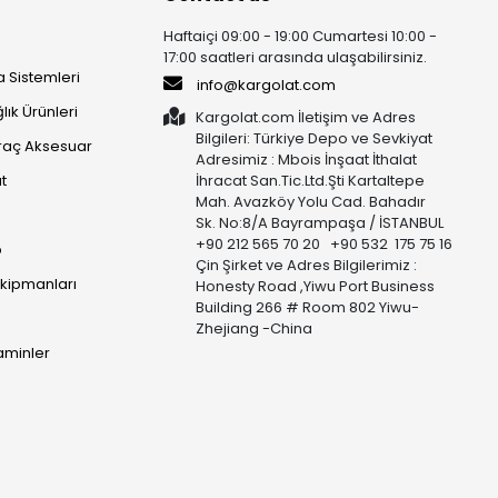
Haftaiçi 09:00 - 19:00 Cumartesi 10:00 -
17:00 saatleri arasında ulaşabilirsiniz.
 Sistemleri
info@kargolat.com
lık Ürünleri
Kargolat.com İletişim ve Adres
Bilgileri: Türkiye Depo ve Sevkiyat
raç Aksesuar
Adresimiz : Mbois İnşaat İthalat
t
İhracat San.Tic.Ltd.Şti Kartaltepe
Mah. Avazköy Yolu Cad. Bahadır
Sk. No:8/A Bayrampaşa / İSTANBUL
+90 212 565 70 20 +90 532 175 75 16
p
Çin Şirket ve Adres Bilgilerimiz :
Ekipmanları
Honesty Road ,Yiwu Port Business
Building 266 # Room 802 Yiwu-
Zhejiang -China
taminler