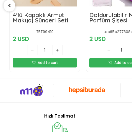
Doldurulabilir Mini Cep
Rose Cosmetic
Parfüm Şişesi
Dudak Dolgunlaş
Doğal Görünü
Dudak Parlatıcı
tdc65c277308d6d1
epo3860
2 USD
2 USD
Add to cart
Add to ca
Hızlı Teslimat