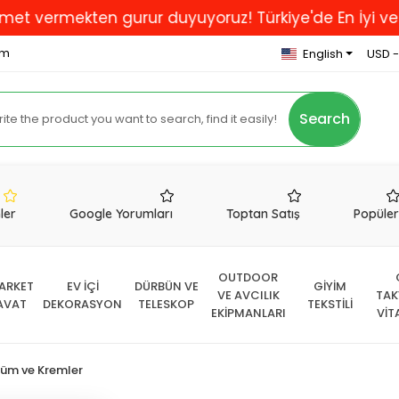
mekten gurur duyuyoruz! Türkiye'de En İyi ve Kaliteli
om
English
USD -
Search
nler
Google Yorumları
Toptan Satış
Popüle
OUTDOOR
ARKET
EV İÇİ
DÜRBÜN VE
GİYİM
VE AVCILIK
TAK
AVAT
DEKORASYON
TELESKOP
TEKSTİLİ
EKİPMANLARI
VİT
füm ve Kremler