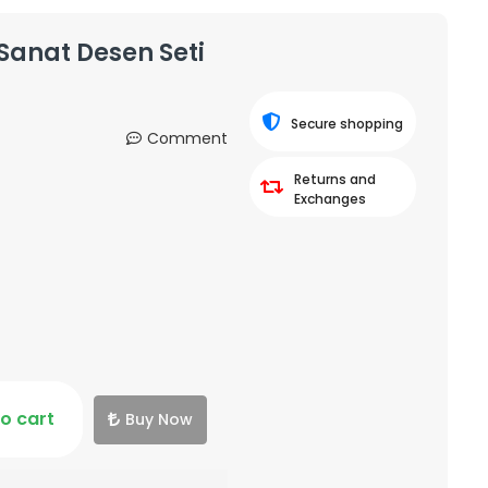
Sanat Desen Seti
Secure shopping
Comment
Returns and
Exchanges
o cart
Buy Now