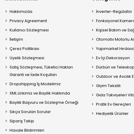
Hakkımızda
İnverter-Regülatör
Privacy Agreement
Fonksiyonel Kamera
Kullanıcı Sözleşmesi
Kişisel Bakım ve Sağ
İletişim
Otomotiv Motorlu A
Çerez Politikası
Yapımarket Hırdava
Üyelik Sözleşmesi
Ev İçi Dekorasyon
Satış Sözleşmesi, Tüketici Hakları
Dürbün ve Telesko
Garanti ve İade Koşulları
Outdoor ve Avcılık 
Dropshipping İş Modelimiz
Giyim Tekstili
XML Linkimiz ve Bayilik Hakkında
Gıda Takviyeleri Vi
Bayilik Başvuru ve Sözleşme Örneği
Pratik Ev Gereçleri
Sıkça Sorulan Sorular
Hediyelik Ürünler
Sipariş Takip
Havale Bildirimleri