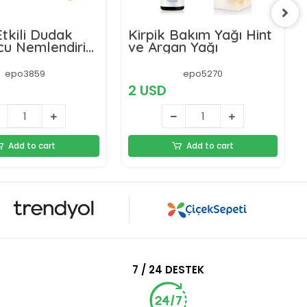
Bakım Yağı Hint
Parlak ve Pürüzsüz
n Yağı
Görünüm Sağlayan
%100 Doğal At Kılı
Selülit Fırçası (özel
epo5270
epo5300
Kutulu)
3 USD
Add to cart
Add to cart
7 / 24 DESTEK