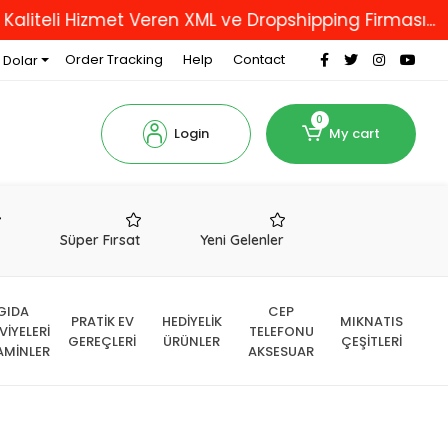
 Hizmet Veren XML ve Dropshipping Firması...
180
Order Tracking
Help
Contact
 Dolar
0
Login
My cart
r
Süper Fırsat
Yeni Gelenler
GIDA
CEP
PRATİK EV
HEDİYELİK
MIKNATIS
VİYELERİ
TELEFONU
GEREÇLERİ
ÜRÜNLER
ÇEŞİTLERİ
AMİNLER
AKSESUAR