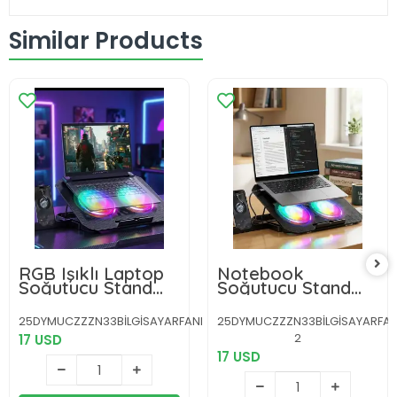
Similar Products
RGB Işıklı Laptop
Notebook
Soğutucu Stand
Soğutucu Stand
Çift Fanlı Sessiz
RGB Aydınlatmalı
Çalışan
İki Fanlı Laptop
25DYMUCZZZN33BİLGİSAYARFANI
25DYMUCZZZN33BİLGİSAYARFAN
Ayarlanabilir
Altlığı
2
17 USD
17 USD