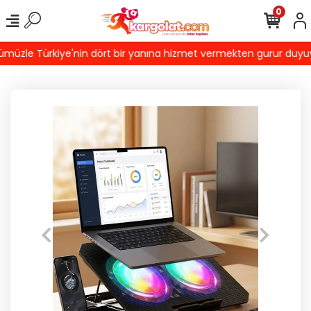
0
üzle Türkiye'nin dört bir yanına hizmet vermekten gurur duyuyoruz