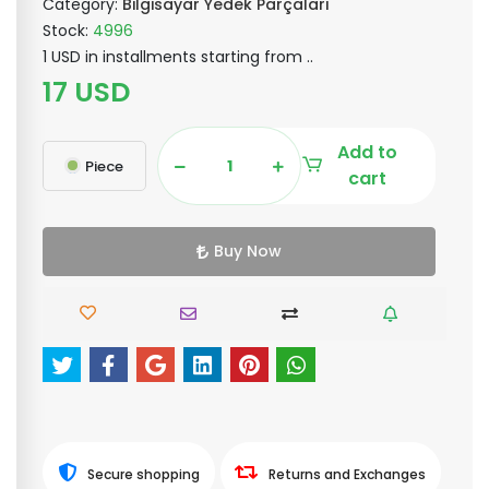
Category:
Bilgisayar Yedek Parçaları
Stock:
4996
1 USD in installments starting from ..
17 USD
Add to
Piece
cart
Buy Now
Secure shopping
Returns and Exchanges