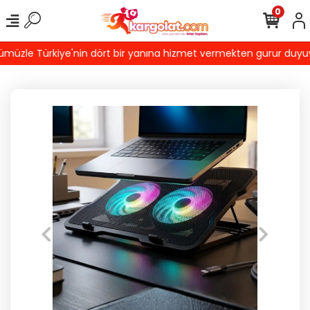
0
üzle Türkiye'nin dört bir yanına hizmet vermekten gurur duyuyoruz