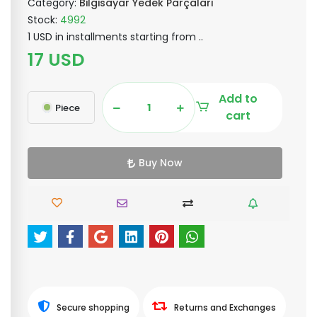
Category:
Bilgisayar Yedek Parçaları
Stock:
4992
1 USD in installments starting from ..
17 USD
Add to
Piece
cart
Buy Now
Secure shopping
Returns and Exchanges