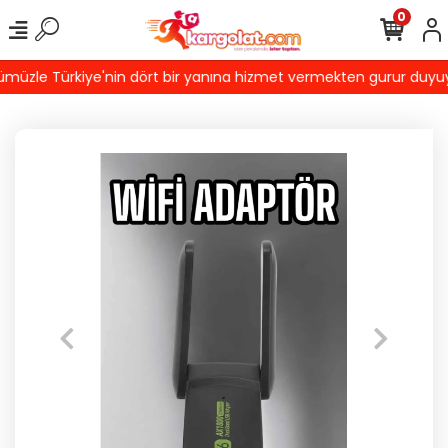
0
üzle Türkiye'nin dört bir yanına hizmet vermekten gurur duyuyoruz