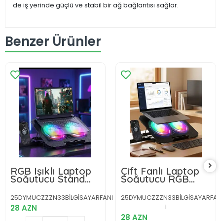
de iş yerinde güçlü ve stabil bir ağ bağlantısı sağlar.
Benzer Ürünler
RGB Işıklı Laptop
Çift Fanlı Laptop
Soğutucu Stand
Soğutucu RGB
Çift Fanlı Sessiz
Işıklı Sessiz
Çalışan
Notebook Standı
25DYMUCZZZN33BİLGİSAYARFANI
25DYMUCZZZN33BİLGİSAYARFAN
Ayarlanabilir
1
28 AZN
28 AZN