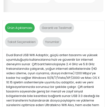
Ürün Açıklaması
Garanti ve Teslimat
Taksit Seçenekleri
Yorumlar
Dual Band USB Wifi Adaptör, güçlü anten tasarımı ve yüksek
uyumluluğuyla kullanıcılarına hızlı ve güvenilir bir internet
deneyimi sunar. Çift bant teknolojisiyle 2.4 GHz ve 5.8 GHz
frekanslarında çalışarak, yoğun internet aktivitelerinde (HD
video izleme, oyun oynama, dosya indirme) 1200 Mbps’ye
kadar hız sağlar.Windows 10/8/7/Vista/XP/2000 ve Mac OS X
10.15 işletim sistemleriyle uyumlu bu adaptör, eski ve yeni
bilgisayarlarınızda sorunsuz bir şekilde çalışır. Çift antenli
tasarımı sayesinde geniş bir menzil ve zayıf sinyal
bölgelerinde bile kesintisiz bağlantı sunar.USB 3.0 desteği ile
veri transferini hızlandırarak dosya paylaşımı ve yükleme
sürelerini optimize eden Ultratekno Wifi Alıcı, hem evde hem