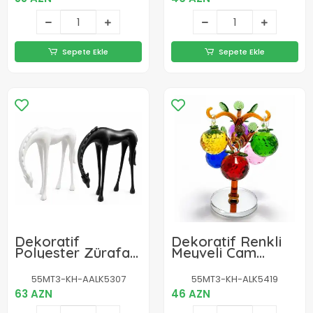
Sepete Ekle
Sepete Ekle
Dekoratif
Dekoratif Renkli
Polyester Zürafa
Meyveli Cam
Figürü Biblosu
Bereket Ağacı
Alk5307
Biblosu Alk5419
55MT3-KH-AALK5307
55MT3-KH-ALK5419
63 AZN
46 AZN