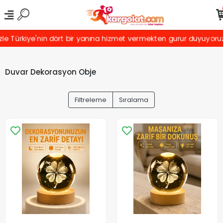
rkiye'nin dört bir yanına hizmet vermekten gurur duyuyoruz! Türki
Duvar Dekorasyon Obje
Filtreleme
Sıralama