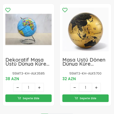
Dekoratif Masa
Masa Üstü Dönen
Üstü Dünya Küre
Dünya Küre
Alk3585
Alk1330 Alk5700
55MT3-KH-ALK3585
55MT3-KH-ALK5700
38 AZN
32 AZN
Sepete Ekle
Sepete Ekle