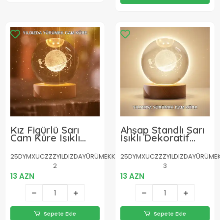
Kız Figürlü Sarı
Ahşap Standlı Sarı
Cam Küre Işıklı
Işıklı Dekoratif
Büyük Boy Ahşap
Küre Kız Figürü
Standlı Dekor
Tasarım
25DYMXUCZZZYILDIZDAYÜRÜMEKKÜRE-
25DYMXUCZZZYILDIZDAYÜRÜME
2
3
13 AZN
13 AZN
Sepete Ekle
Sepete Ekle