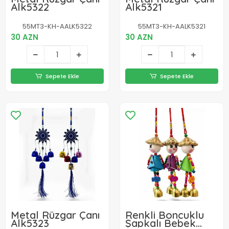
Alk5322
Alk5321
55MT3-KH-AALK5322
55MT3-KH-AALK5321
30 AZN
30 AZN
Sepete Ekle
Sepete Ekle
Metal Rüzgar Çanı
Renkli Boncuklu
Alk5323
Şapkalı Bebek