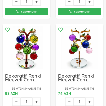
Sepete Ekle
Sepete Ekle
Dekoratif Renkli
Dekoratif Renkli
Meyveli Cam
Meyveli Cam
Bereket Ağacı
Bereket Ağacı
Biblosu Alk5418
Biblosu Alk5416
55MT3-KH-ALK5418
55MT3-KH-ALK5416
93 AZN
74 AZN