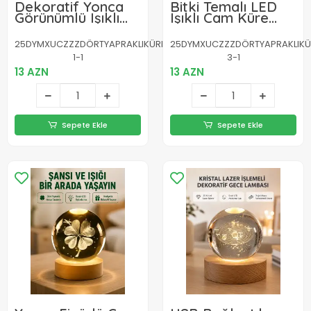
Dekoratif Yonca
Bitki Temalı LED
Görünümlü Işıklı
Işıklı Cam Küre
Kristal Cam Küre
Ahşap Standlı
USB Masa Gece
Modern Gece
25DYMXUCZZZDÖRTYAPRAKLIKÜRE-
25DYMXUCZZZDÖRTYAPRAKLIKÜ
Lambası
Lambası
1-1
3-1
13 AZN
13 AZN
Sepete Ekle
Sepete Ekle