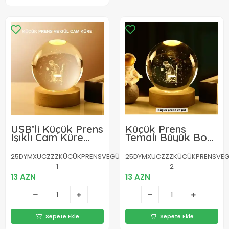
USB’li Küçük Prens
Küçük Prens
Işıklı Cam Küre
Temalı Büyük Boy
Ahşap Altlıklı
Işıklı Cam Küre
Dekoratif Lamba
Ahşap Stand
25DYMXUCZZZKÜCÜKPRENSVEGÜLKÜRE-
25DYMXUCZZZKÜCÜKPRENSVEG
1
2
13 AZN
13 AZN
Sepete Ekle
Sepete Ekle