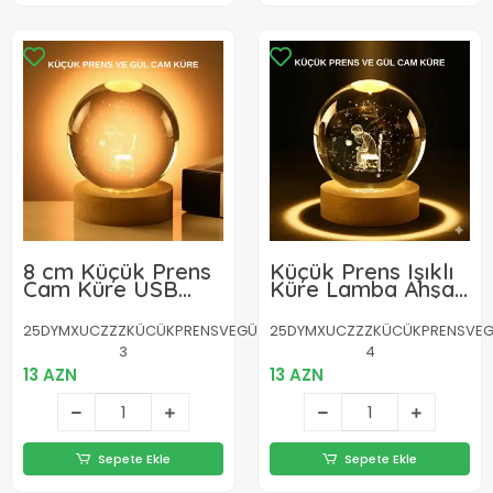
8 cm Küçük Prens
Küçük Prens Işıklı
Cam Küre USB
Küre Lamba Ahşap
Işıklı Ahşap Tabanlı
Taban Büyük Boy
Dekor
Hediyelik
25DYMXUCZZZKÜCÜKPRENSVEGÜLKÜRE-
25DYMXUCZZZKÜCÜKPRENSVEG
3
4
13 AZN
13 AZN
Sepete Ekle
Sepete Ekle