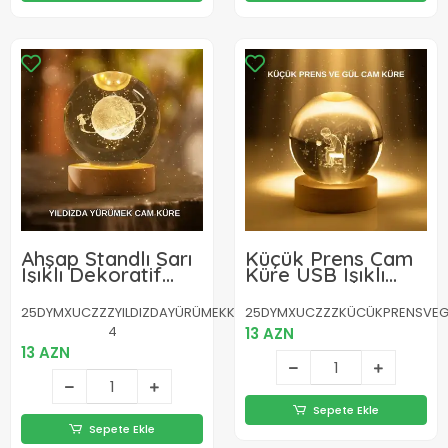
Ahşap Standlı Sarı
Küçük Prens Cam
Işıklı Dekoratif
Küre USB Işıklı
Küre Kız Figürü
Ahşap Standlı
Tasarım
Büyük Boy
25DYMXUCZZZYILDIZDAYÜRÜMEKKÜRE-
25DYMXUCZZZKÜCÜKPRENSVEG
4
13 AZN
13 AZN
Sepete Ekle
Sepete Ekle