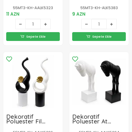
Rüzgar Çanı
Alk5383
55MT3-KH-AALK5323
55MT3-KH-ALK5383
11 AZN
9 AZN
Sepete Ekle
Sepete Ekle
Dekoratif
Dekoratif
Polyester Fil
Polyester At
Figürü Biblosu
Figürü Biblosu
Alk5306
Alk5304