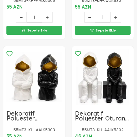
55MT3-KH-AALK5306
55MT3-KH-AALK5304
55 AZN
55 AZN
Sepete Ekle
Sepete Ekle
Dekoratif
Dekoratif
Polyester
Polyester Oturan
Astronot Biblosu
Astronot Biblosu
Alk5303
Alk5302
55MT3-KH-AALK5303
55MT3-KH-AALK5302
55 AZN
46 AZN