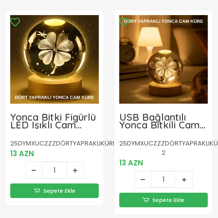
Yonca Bitki Figürlü
USB Bağlantılı
LED Işıklı Cam
Yonca Bitkili Cam
Küre USB Ahşap
Küre Ahşap Altlıklı
Standlı Gece
Dekoratif Lamba
25DYMXUCZZZDÖRTYAPRAKLIKÜRE
25DYMXUCZZZDÖRTYAPRAKLIKÜ
Lambası
2
13 AZN
13 AZN
Sepete Ekle
Sepete Ekle