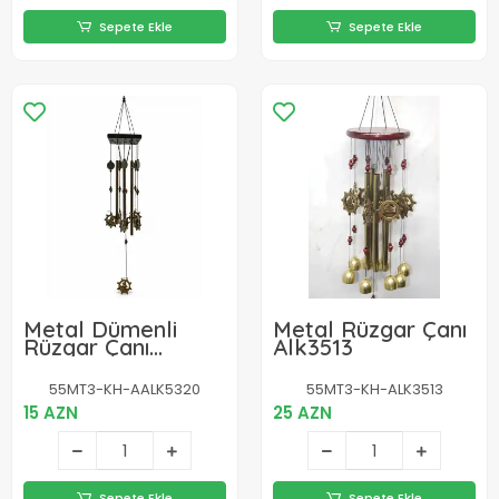
Sepete Ekle
Sepete Ekle
Metal Dümenli
Metal Rüzgar Çanı
Rüzgar Çanı
Alk3513
Alk5320
55MT3-KH-AALK5320
55MT3-KH-ALK3513
15 AZN
25 AZN
Sepete Ekle
Sepete Ekle