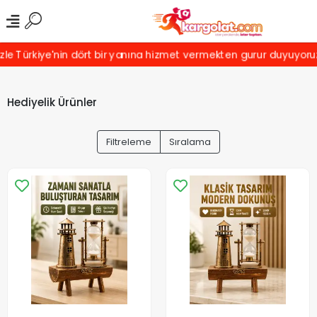
kiye'nin dört bir yanına hizmet vermekten gurur duyuyoruz! Türki
Hediyelik Ürünler
Filtreleme
Sıralama