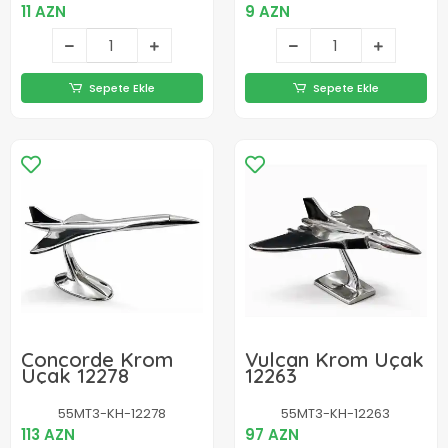
11 AZN
9 AZN
Sepete Ekle
Sepete Ekle
Concorde Krom
Vulcan Krom Uçak
Uçak 12278
12263
55MT3-KH-12278
55MT3-KH-12263
113 AZN
97 AZN