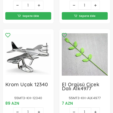
Sepete Ekle
Sepete Ekle
Krom Uçak 12340
El Örgüsü Çiçek
Dalı Alk4977
55MT3-KH-12340
55MT3-KH-ALK4977
89 AZN
7 AZN