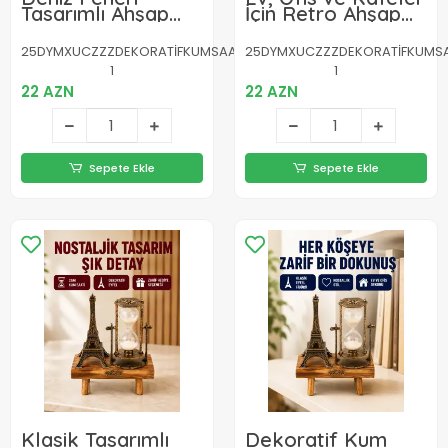
Tasarımlı Ahşap
İçin Retro Ahşap
Kum Saati – Retro
Kum Saati
Masa Aksesuarı
Dekorasyonu
25DYMXUCZZZDEKORATİFKUMSAATLİDENİZFENERİİİİİ-1-
25DYMXUCZZZDEKORATİFKUMSAAT
Yeni Nesil
1
1
22 AZN
22 AZN
Sepete Ekle
Sepete Ekle
Klasik Tasarımlı
Dekoratif Kum