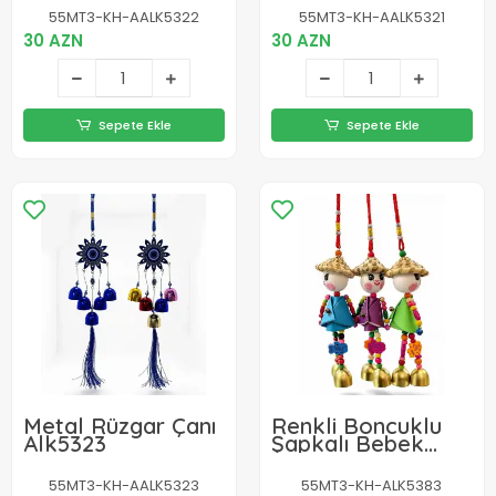
55MT3-KH-AALK5322
55MT3-KH-AALK5321
30 AZN
30 AZN
Sepete Ekle
Sepete Ekle
Metal Rüzgar Çanı
Renkli Boncuklu
Alk5323
Şapkalı Bebek
Rüzgar Çanı
Alk5383
55MT3-KH-AALK5323
55MT3-KH-ALK5383