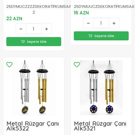
Dekoratif Eşya
25DYMUCZZZZDEKORATİFKUMSAATLİEEYFELKULESİİİİ2-
25DYMUUCZDEKORATİFKUMSAAT
Yeni Nesil
2
16 AZN
22 AZN
Sepete Ekle
Sepete Ekle
Metal Rüzgar Çanı
Metal Rüzgar Çanı
Alk5322
Alk5321