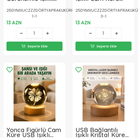
Kristal Cam Küre
Ahşap Standlı
USB Masa Gece
Modern Gece
25DYMXUCZZZDÖRTYAPRAKLIKÜRE-
25DYMXUCZZZDÖRTYAPRAKLIKÜ
Lambası
Lambası
1-1
3-1
13 AZN
13 AZN
Sepete Ekle
Sepete Ekle
Yonca Figürlü Cam
USB Bağlantılı
Küre USB Işıklı
Işıklı Kristal Küre