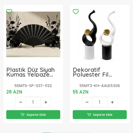
Plastik Düz Siyah
Dekoratif
Kumaş Yelpaze
Polyester Fil
12'li Paket
Figürü Biblosu
Alk5306
55MT5-SP-SST-1132
55MT3-KH-AALK5306
26 AZN
55 AZN
Sepete Ekle
Sepete Ekle