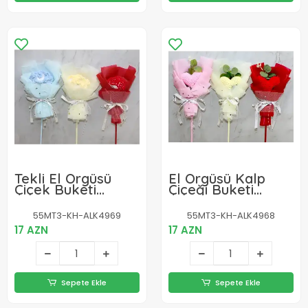
Tekli El Örgüsü
El Örgüsü Kalp
Çiçek Buketi
Çiçeği Buketi
Alk4969
Alk4968
55MT3-KH-ALK4969
55MT3-KH-ALK4968
17 AZN
17 AZN
Sepete Ekle
Sepete Ekle