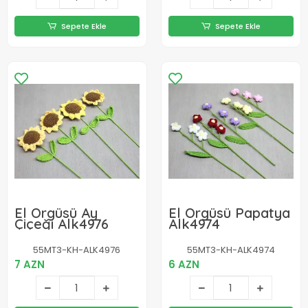
Sepete Ekle
Sepete Ekle
El Örgüsü Ay
El Örgüsü Papatya
Çiçeği Alk4976
Alk4974
55MT3-KH-ALK4976
55MT3-KH-ALK4974
7 AZN
6 AZN