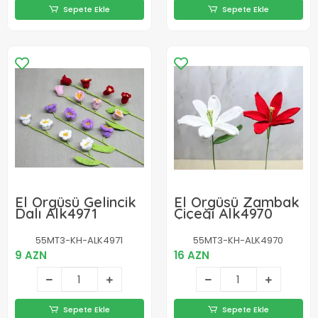
Sepete Ekle
Sepete Ekle
El Örgüsü Gelincik
El Örgüsü Zambak
Dalı Alk4971
Çiçeği Alk4970
55MT3-KH-ALK4971
55MT3-KH-ALK4970
9 AZN
16 AZN
Sepete Ekle
Sepete Ekle