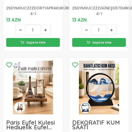
Ahşap Tabanlı
Modern Ahşap
Dekoratif Masa
Tabanlı Dekor
25DYMXUCZZZDÖRTYAPRAKLIKÜRE-
25DYMXUCZZZGÜNEŞSİSTEMİKÜ
Lambası
4-1
4-1
13 AZN
13 AZN
Sepete Ekle
Sepete Ekle
Paris Eyfel Kulesi
DEKORATİF KUM
Hediyelik Eyfel
SAATİ
Retro Kum Saati