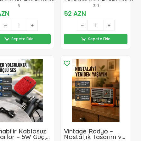
ebilir Batarya, 1
Hafif ve Taşınabilir
6
3-1
AZN
52 AZN
Sepete Ekle
Sepete Ekle
nabilir Kablosuz
Vintage Radyo –
arlör – 5W Güç,
Nostaljik Tasarım ve