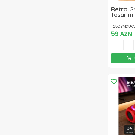
Retro G
Tasarıml
Hoparlö
Stereo S
25DYMXUCZ
mAh Bat
59 AZN