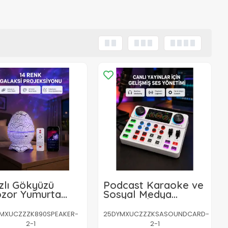
ızlı Gökyüzü
Podcast Karaoke ve
ozor Yumurta
Sosyal Medya
ektör –
Yayınları İçin Ses
lanabilir
Kartı
MXUCZZZK890SPEAKER-
25DYMXUCZZZKSASOUNDCARD-
aklık ve Hız
2-1
2-1