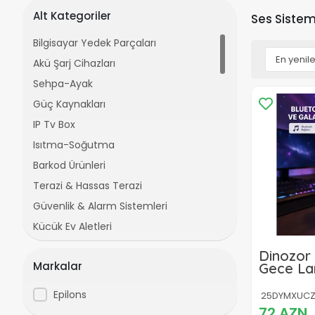
Alt Kategoriler
Ses Sistem
Bilgisayar Yedek Parçaları
Akü Şarj Cihazları
Sehpa-Ayak
Güç Kaynakları
IP Tv Box
Isıtma-Soğutma
Barkod Ürünleri
Terazi & Hassas Terazi
Güvenlik & Alarm Sistemleri
Küçük Ev Aletleri
Piller Aküler
Dinozor
Markalar
Gece La
Çeşitli Elektronik Ürünler
Projektö
Ses Sistemleri &Hoparlörler
Seçeneğ
Epilons
25DYMXUCZ
İnce Malzemeler
72 AZN