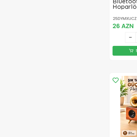
Bluetoot
Hoparlö
Işıklı, G
360° Su
25DYMXUCZ
26 AZN