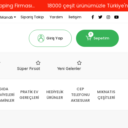
...
18000 çeşit ürünümüzle Türkiye'nin dört bir 
Sipariş Takip
Yardım
İletişim
 Manatı
0
Giriş Yap
Sepetim
r
Süper Fırsat
Yeni Gelenler
GIDA
CEP
PRATİK EV
HEDİYELİK
MIKNATIS
VİYELERİ
TELEFONU
GEREÇLERİ
ÜRÜNLER
ÇEŞİTLERİ
AMİNLER
AKSESUAR