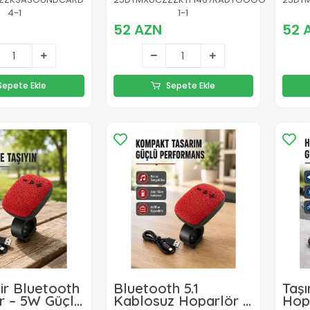
Radyo Fonksiyonu
Edil
4-1
1-1
kg
52 AZN
52 
Sepete Ekle
Sepete Ekle
lir Bluetooth
Bluetooth 5.1
Taşı
r – 5W Güçlü
Kablosuz Hoparlör –
Hop