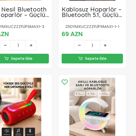
 Nesil Bluetooth
Kablosuz Hoparlör –
Hoparlör – Güçlü
Bluetooth 5.1, Güçlü
 Hızlı Bağlantı,
Bas ve 10 Metre
n Pil Ömrü
Menzil
YMXUCZZZFLİP6MAX1-3
25DYMXUCZZZFLİP6MAX1-1-1
AZN
69 AZN
Sepete Ekle
Sepete Ekle