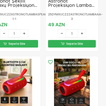
onot Şekilli
Astronot
axy Projeksiyon
Projeksiyon Lambası
bası Nebula
Bluetooth Müzikli ve
tli Dekoratif
Uzaktan Kumandalı
MXUCZZASTRONOTLAMBASPEAKERLI-
25DYMXUCZZZASTRONOTLAMBAAA-
ba
1-1
3
AZN
49 AZN
Sepete Ekle
Sepete Ekle