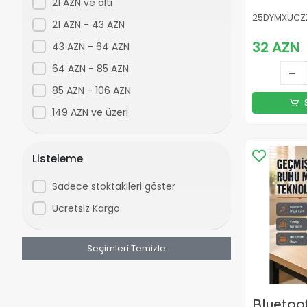
Ses, TW
21 AZN ve altı
Radyo Öz
25DYMXUCZ
21 AZN - 43 AZN
32 AZN
43 AZN - 64 AZN
64 AZN - 85 AZN
85 AZN - 106 AZN
149 AZN ve üzeri
Listeleme
Sadece stoktakileri göster
Ücretsiz Kargo
Seçimleri Temizle
Bluetoo