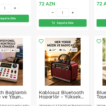
72 AZN
72 
Sepete Ekle
Sepete Ekle
h Bağlantılı
Kablosuz Bluetooth
Blue
 ve Yayın
Hoparlör – Yüksek
Taşı
rol Ünitesi
Ses Kalitesi, Uzun Pil
– F
Ömrü, FM ve AM
Özel
ZZKSASOUNDCARD-
25DYMXUCZZZKTF1467RADYOOOO-
25DY