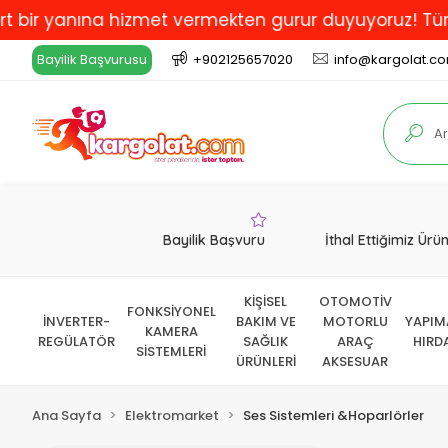
a hizmet vermekten gurur duyuyoruz! Türkiye'de En İyi
Bayilik Başvurusu
+902125657020
info@kargolat.c
Bayilik Başvuru
İthal Ettiğimiz Ürü
KİŞİSEL
OTOMOTİV
FONKSİYONEL
İNVERTER-
BAKIM VE
MOTORLU
YAPIM
KAMERA
REGÜLATÖR
SAĞLIK
ARAÇ
HIRD
SİSTEMLERİ
ÜRÜNLERİ
AKSESUAR
Ana Sayfa
Elektromarket
Ses Sistemleri &Hoparlörler