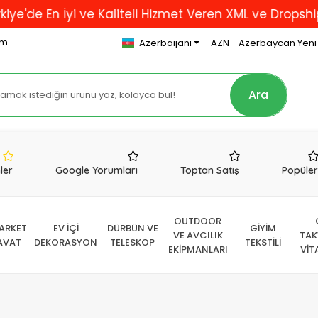
 ve Kaliteli Hizmet Veren XML ve Dropshipping Firması
om
Azerbaijani
AZN - Azerbaycan Yeni
Ara
nler
Google Yorumları
Toptan Satış
Popüle
OUTDOOR
ARKET
EV İÇİ
DÜRBÜN VE
GİYİM
VE AVCILIK
TAK
AVAT
DEKORASYON
TELESKOP
TEKSTİLİ
EKİPMANLARI
VİT