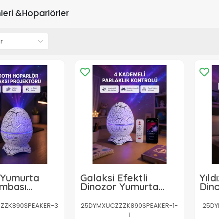
leri &Hoparlörler
 Yumurta
Galaksi Efektli
Yıld
mbası
Dinozor Yumurta
Din
r – 14 Renk
Projektör – Yüksek
Proj
i
Çözünürlüklü
Ayar
ZZK890SPEAKER-3
25DYMXUCZZZK890SPEAKER-1-
25DY
Parl
1