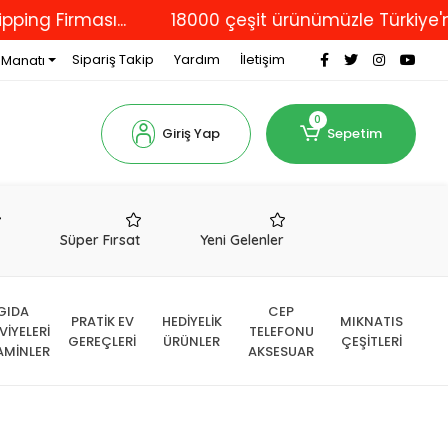
Firması...
18000 çeşit ürünümüzle Türkiye'nin dö
Sipariş Takip
Yardım
İletişim
 Manatı
0
Giriş Yap
Sepetim
r
Süper Fırsat
Yeni Gelenler
GIDA
CEP
PRATİK EV
HEDİYELİK
MIKNATIS
VİYELERİ
TELEFONU
GEREÇLERİ
ÜRÜNLER
ÇEŞİTLERİ
AMİNLER
AKSESUAR