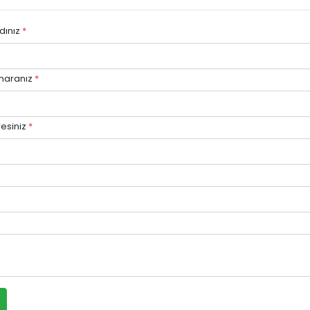
dınız
*
maranız
*
esiniz
*