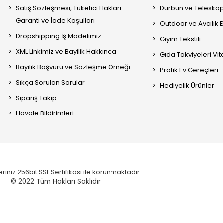
Satış Sözleşmesi, Tüketici Hakları
Dürbün ve Telesko
Garanti ve İade Koşulları
Outdoor ve Avcılık 
Dropshipping İş Modelimiz
Giyim Tekstili
XML Linkimiz ve Bayilik Hakkında
Gıda Takviyeleri Vi
Bayilik Başvuru ve Sözleşme Örneği
Pratik Ev Gereçleri
Sıkça Sorulan Sorular
Hediyelik Ürünler
Sipariş Takip
Havale Bildirimleri
eriniz 256bit SSL Sertifikası ile korunmaktadır.
© 2022
Tüm Hakları Saklıdır