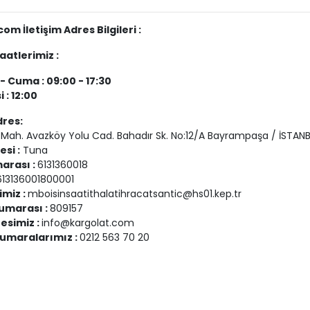
om İletişim Adres Bilgileri :
aatlerimiz :
- Cuma : 09:00 - 17:30
 : 12:00
res:
 Mah. Avazköy Yolu Cad. Bahadır Sk. No:12/A Bayrampaşa / İSTAN
esi :
Tuna
arası :
6131360018
13136001800001
imiz :
mboisinsaatithalatihracatsantic@hs01.kep.tr
Numarası :
809157
esimiz :
info@kargolat.com
umaralarımız :
0212 563 70 20