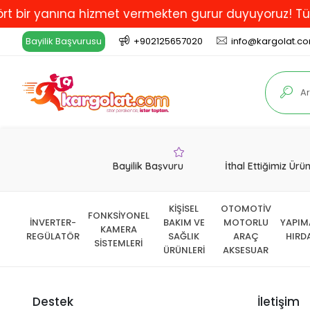
r yanına hizmet vermekten gurur duyuyoruz! Türkiye'de
Bayilik Başvurusu
+902125657020
info@kargolat.c
Bayilik Başvuru
İthal Ettiğimiz Ürü
KİŞİSEL
OTOMOTİV
FONKSİYONEL
İNVERTER-
BAKIM VE
MOTORLU
YAPIM
KAMERA
REGÜLATÖR
SAĞLIK
ARAÇ
HIRD
SİSTEMLERİ
ÜRÜNLERİ
AKSESUAR
Destek
İletişim