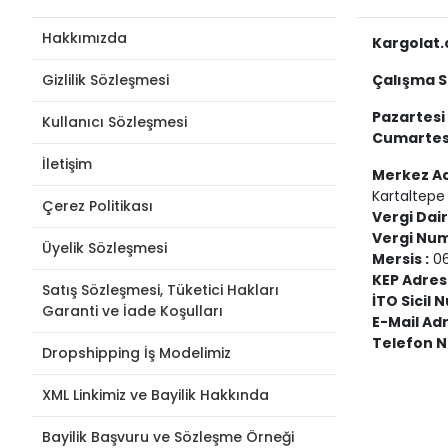
Hakkımızda
Kargolat.c
Gizlilik Sözleşmesi
Çalışma S
Pazartesi 
Kullanıcı Sözleşmesi
Cumartesi
İletişim
Merkez Ad
Kartaltepe
Çerez Politikası
Vergi Dair
Vergi Num
Üyelik Sözleşmesi
Mersis :
06
KEP Adres
Satış Sözleşmesi, Tüketici Hakları
İTO Sicil 
Garanti ve İade Koşulları
E-Mail Adr
Telefon N
Dropshipping İş Modelimiz
XML Linkimiz ve Bayilik Hakkında
Bayilik Başvuru ve Sözleşme Örneği