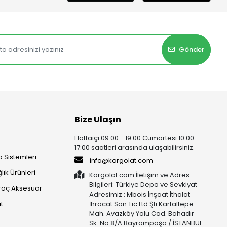
Gönder
Bize Ulaşın
Haftaiçi 09:00 - 19:00 Cumartesi 10:00 -
17:00 saatleri arasında ulaşabilirsiniz.
 Sistemleri
info@kargolat.com
lık Ürünleri
Kargolat.com İletişim ve Adres
Bilgileri: Türkiye Depo ve Sevkiyat
raç Aksesuar
Adresimiz : Mbois İnşaat İthalat
t
İhracat San.Tic.Ltd.Şti Kartaltepe
Mah. Avazköy Yolu Cad. Bahadır
Sk. No:8/A Bayrampaşa / İSTANBUL