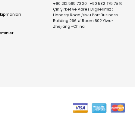
+90 212 565 70 20 +90 532 175 75 16
p
Çin Şirket ve Adres Bilgilerimiz :
Ekipmanları
Honesty Road ,Yiwu Port Business
Building 266 # Room 802 Yiwu-
Zhejiang -China
taminler