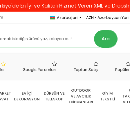
 En İyi ve Kaliteli Hizmet Veren XML ve Dropshipping 
om
Azerbaijani
AZN - Azerbaycan Yeni
Ara
nler
Google Yorumları
Toptan Satış
Popüle
OUTDOOR
ARKET
EV İÇİ
DÜRBÜN VE
GİYİM
VE AVCILIK
TAK
AVAT
DEKORASYON
TELESKOP
TEKSTİLİ
EKİPMANLARI
VİT