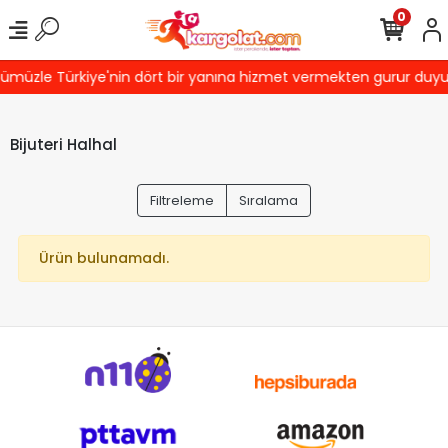
0
ümüzle Türkiye'nin dört bir yanına hizmet vermekten gurur duyuyor
Bijuteri Halhal
Filtreleme
Sıralama
Ürün bulunamadı.