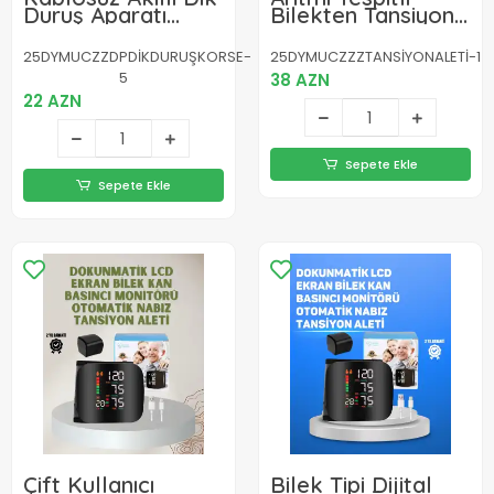
Duruş Aparatı
Bilekten Tansiyon
Titreşim
Aleti
Hatırlatma
25DYMUCZZDPDİKDURUŞKORSE-
25DYMUCZZZTANSİYONALETİ-1
Özellikli
5
38 AZN
Destekleyici
22 AZN
Sepete Ekle
Sepete Ekle
Çift Kullanıcı
Bilek Tipi Dijital