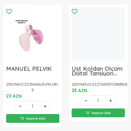
MANUEL PELVİK
Üst Koldan Ölçüm
Dijital Tansiyon
Aleti – IHB Aritmi
Uyarılı ve Çift
25DYMUCZZZMANUELPELVİK-
25DYMXUCZZZTANSİYONBİRDE
Hafızalı
5
35 AZN
23 AZN
Sepete Ekle
Sepete Ekle