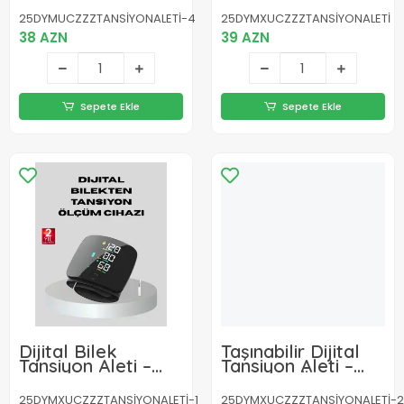
Göstergeli ve
25DYMUCZZZTANSİYONALETİ-4
25DYMXUCZZZTANSİYONALETİ
Aritmi Uyarılı
38 AZN
39 AZN
Sepete Ekle
Sepete Ekle
Dijital Bilek
Taşınabilir Dijital
Tansiyon Aleti –
Tansiyon Aleti –
Çift Kullanıcı
Bilekten Ölçüm,
Hafızalı, Aritmi
Aritmi Uyarısı ve
25DYMXUCZZZTANSİYONALETİ-1
25DYMXUCZZZTANSİYONALETİ-2