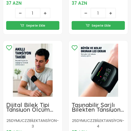
37 AZN
37 AZN
Sepete Ekle
Sepete Ekle
Dijital Bilek Tipi
Taşınabilir Şarjlı
Tansiyon Ölçüm
Bilekten Tansiyon
Cihazı Hafızalı
Ölçer Pratik
Tasarım
Kullanım
25DYMUCZZBİLEKTANSİYON-
25DYMUCZZBİLEKTANSİYON-
3
4