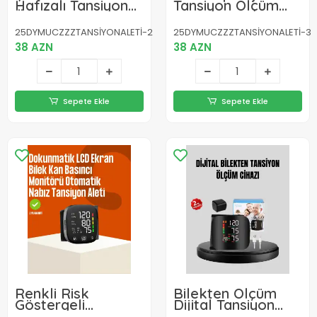
Hafızalı Tansiyon
Tansiyon Ölçüm
Ölçer
Cihazı
25DYMUCZZZTANSİYONALETİ-2
25DYMUCZZZTANSİYONALETİ-3
38 AZN
38 AZN
Sepete Ekle
Sepete Ekle
Renkli Risk
Bilekten Ölçüm
Göstergeli
Dijital Tansiyon
Tansiyon Aleti
Aleti – Renkli Risk