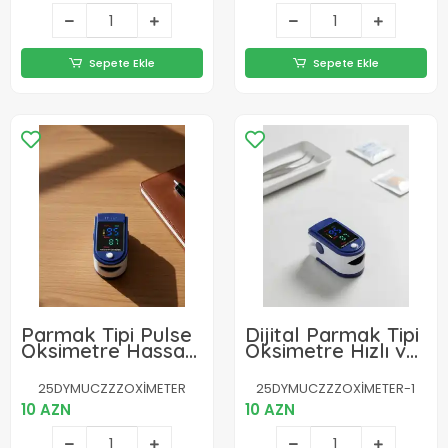
Sepete Ekle
Sepete Ekle
Parmak Tipi Pulse
Dijital Parmak Tipi
Oksimetre Hassas
Oksimetre Hızlı ve
Ölçüm Taşınabilir
Doğru Oksijen
Sağlık Cihazı
Ölçümü
25DYMUCZZZOXİMETER
25DYMUCZZZOXİMETER-1
10 AZN
10 AZN