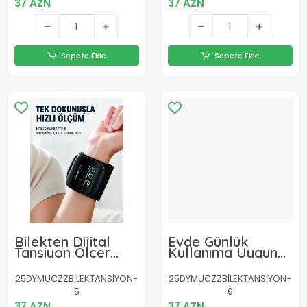
37 AZN
37 AZN
Sepete Ekle
Sepete Ekle
Bilekten Dijital
Evde Günlük
Tansiyon Ölçer
Kullanıma Uygun
Geniş Ekran ve
Şarjlı Bilekten
Kolay Okunabilir
Tansiyon Ölçüm
25DYMUCZZBİLEKTANSİYON-
25DYMUCZZBİLEKTANSİYON-
Gösterge
Cihazı
5
6
37 AZN
37 AZN