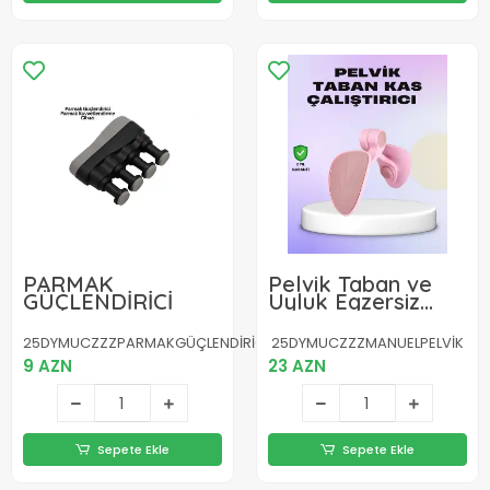
PARMAK
Pelvik Taban ve
GÜÇLENDİRİCİ
Uyluk Egzersiz
Aleti Ev Tipi
Taşınabilir
25DYMUCZZZPARMAKGÜÇLENDİRİCİ-5
25DYMUCZZZMANUELPELVİK
9 AZN
23 AZN
Sepete Ekle
Sepete Ekle