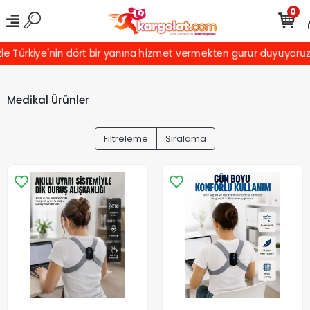
0
rkiye'nin dört bir yanına hizmet vermekten gurur duyuyoruz! Türki
Medikal Ürünler
Filtreleme
Sıralama