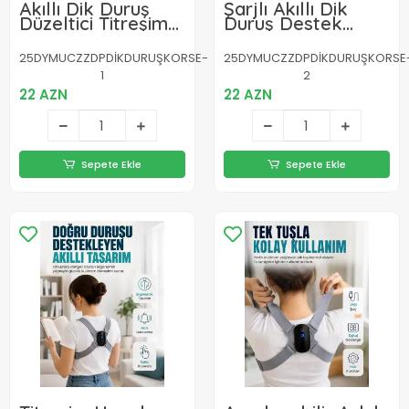
Akıllı Dik Duruş
Şarjlı Akıllı Dik
Düzeltici Titreşim
Duruş Destek
Uyarılı Şarjlı
Aparatı
Destek Cihazı
Ayarlanabilir Omuz
25DYMUCZZDPDİKDURUŞKORSE-
25DYMUCZZDPDİKDURUŞKORSE
Bandı
1
2
22 AZN
22 AZN
Sepete Ekle
Sepete Ekle