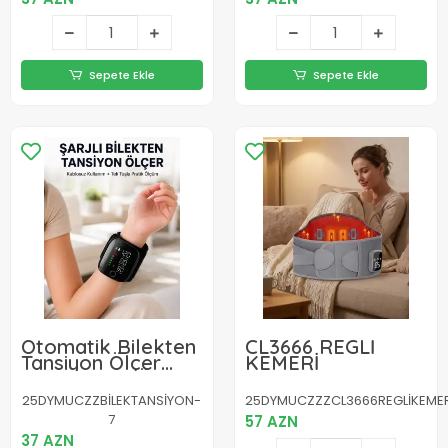
Sepete Ekle
Sepete Ekle
Otomatik Bilekten
CL3666 REGLİ
Tansiyon Ölçer
KEMERİ
Şarjlı Dijital Ölçüm
Cihazı
25DYMUCZZBİLEKTANSİYON-
25DYMUCZZZCL3666REGLİKEMER
7
57 AZN
37 AZN