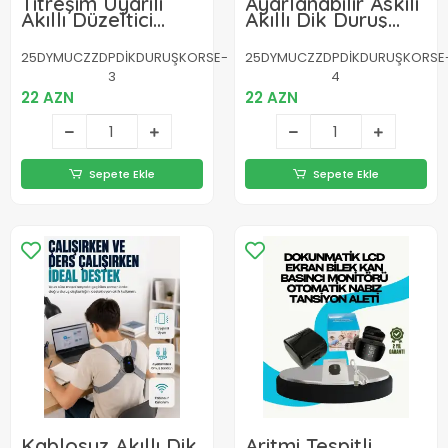
Titreşim Uyarılı
Ayarlanabilir Askılı
Akıllı Düzeltici
Akıllı Dik Duruş
Günlük Kullanıma
Destekleyici Dijital
Uygun Dik Duruş
Göstergeli Dik
25DYMUCZZDPDİKDURUŞKORSE-
25DYMUCZZDPDİKDURUŞKORSE
Cihazı
Duruş Cihazı
3
4
22 AZN
22 AZN
Sepete Ekle
Sepete Ekle
Kablosuz Akıllı Dik
Aritmi Tespitli