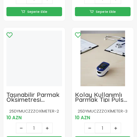
Sepete Ekle
Sepete Ekle
Taşınabilir Parmak
Kolay Kullanımlı
Oksimetresi
Parmak Tipi Pulse
Güvenilir Oksijen
Oksimetre Ev Tipi
Doygunluk Ölçer
Kullanım
25DYMUCZZZOXİMETER-2
25DYMUCZZZOXİMETER-3
10 AZN
10 AZN