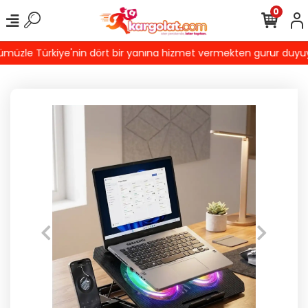
0
üzle Türkiye'nin dört bir yanına hizmet vermekten gurur duyuyoruz