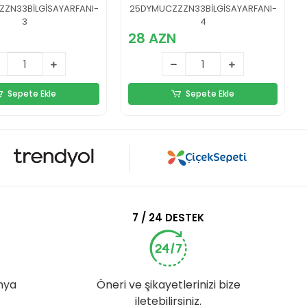
Yükseltici
ZN33BİLGİSAYARFANI-
25DYMUCZZZN33BİLGİSAYARFANI-
3
4
28 AZN
Sepete Ekle
Sepete Ekle
7 / 24 DESTEK
nya
Öneri ve şikayetlerinizi bize
iletebilirsiniz.