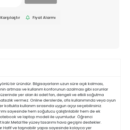
Karşılaştır
Fiyat Alarmı
önlü bir üründür. Bilgisayarların uzun süre açık kalması,
nin artması ve kullanım konforunun azalması gibi sorunlar
üzerinde yer alan iki adet fan, dengeli ve etkili soğutma
ahatsızlık vermez. Online derslerde, ofis kullanımında veya oyun
ter koltukta kullanım sırasında uygun açıyı seçebilirsiniz.
rımı sayesinde hem soğutucu çalıştırılabilir hem de ek
çok notebook ve laptop modeli ile uyumludur. Öğrenci
 kalır.Metal file yüzey tasarımı hava geçişini destekler.
r.Hafif ve taşınabilir yapısı sayesinde kolayca yer