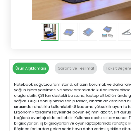
Ürün Açıklaması
Garanti ve Teslimat
Taksit Seçene
Notebook soğutucu fanlı stand, cihazını korumak ve daha rahat k
yoğun işlem yapılması ve sıcak ortamlarda kullanılması cihaz
oluşturabilir. Çift fan destekli bu stand, laptop alt bölümünd
sağlar. Güçlü dönüş hızına sahip fanlar, cihazın alt kısmında b
sırasında rahatlıkla kullanılabilir.8 kademe yükseklik ayarı ile f
Ergonomik tasarımı sayesinde boyun eğimini azaltır, sırt duru
bağlantı avantajı elde edilebilir. Kullanıcı dostu sistem sunar.
bilgisayarları, iş bilgisayarları ve oyun laptoplarında rahatça 
Böylece fanlardan gelen serin hava daha verimli şekilde cihaz a