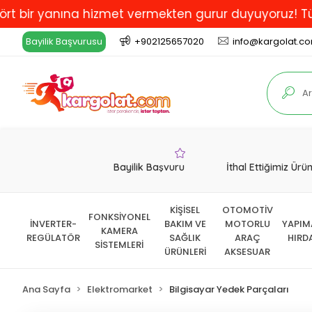
yanına hizmet vermekten gurur duyuyoruz! Türkiye'de E
Bayilik Başvurusu
+902125657020
info@kargolat.c
Bayilik Başvuru
İthal Ettiğimiz Ürü
KİŞİSEL
OTOMOTİV
FONKSİYONEL
İNVERTER-
BAKIM VE
MOTORLU
YAPIM
KAMERA
REGÜLATÖR
SAĞLIK
ARAÇ
HIRD
SİSTEMLERİ
ÜRÜNLERİ
AKSESUAR
Ana Sayfa
Elektromarket
Bilgisayar Yedek Parçaları