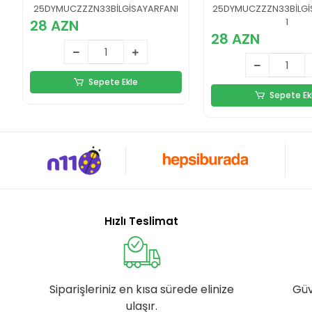
Ayarlanabilir
Standı
25DYMUCZZZN33BİLGİSAYARFANI
25DYMUCZZZN33BİLGİ
1
28 AZN
28 AZN
Sepete Ekle
Sepete Ek
Hızlı Teslimat
Siparişleriniz en kısa sürede elinize
Güv
ulaşır.