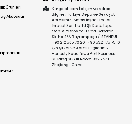
info@kargolat.com
lık Ürünleri
Kargolat.com İletişim ve Adres
Bilgileri: Türkiye Depo ve Sevkiyat
raç Aksesuar
Adresimiz : Mbois İnşaat İthalat
t
İhracat San.Tic.Ltd.Şti Kartaltepe
Mah. Avazköy Yolu Cad. Bahadır
Sk. No:8/A Bayrampaşa / İSTANBUL
+90 212 565 70 20 +90 532 175 75 16
p
Çin Şirket ve Adres Bilgilerimiz :
Ekipmanları
Honesty Road ,Yiwu Port Business
Building 266 # Room 802 Yiwu-
Zhejiang -China
taminler