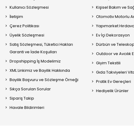
Kullanıcı Sözleşmesi
Kişisel Bakım ve Sağ
İletişim
Otomotiv Motorlu A
Çerez Politikası
Yapımarket Hırdava
Üyelik Sözleşmesi
Ev İçi Dekorasyon
Satış Sözleşmesi, Tüketici Hakları
Dürbün ve Telesko
Garanti ve İade Koşulları
Outdoor ve Avcılık 
Dropshipping İş Modelimiz
Giyim Tekstili
XML Linkimiz ve Bayilik Hakkında
Gıda Takviyeleri Vi
Bayilik Başvuru ve Sözleşme Örneği
Pratik Ev Gereçleri
Sıkça Sorulan Sorular
Hediyelik Ürünler
Sipariş Takip
Havale Bildirimleri