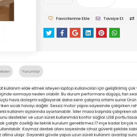
Favorilerime Ekle
Tavsiye Et
kleri
Yorumlar
ullanım elde etmek isteyen laptop kullanıcıları için geliştirilmiş çok y
 içinde ısınmaya neden olabilir. Bu durum performans düşüşü, fan sesi
e güçlü hava dolaşımı sağlayarak daha serin çalışma ortamı sunar.Ürün 
iriken sıcak havayı dağıtır. Sessiz motor yapısı sayesinde çalışırken r
arklı kullanım açılarında ayarlanabilir. İster masa başında çalışırken is
şunu destekler ve uzun süreli kullanımda konfor sağlar.USB portlu tasa
 Tak çalıştır özelliği ile teknik kurulum gerektirmez.17 inçe kadar bir
kullanılabilir. Kaymaz destek alanı sayesinde cihaz güvenli şekilde sabit
ltına ulaşır. Dayanıklı gövde yapısı uzun süreli kullanım avantajı suna