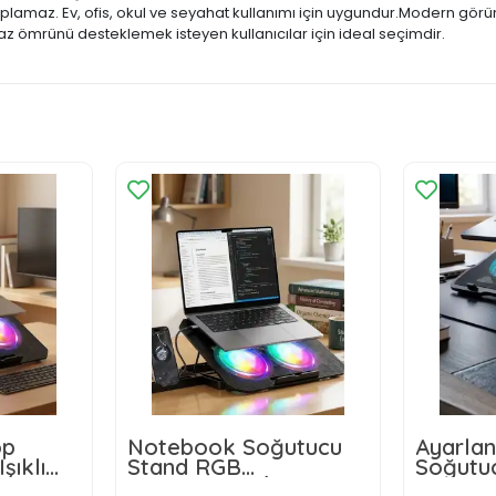
kaplamaz. Ev, ofis, okul ve seyahat kullanımı için uygundur.Modern görü
z ömrünü desteklemek isteyen kullanıcılar için ideal seçimdir.
op
Notebook Soğutucu
Ayarlan
şıklı
Stand RGB
Soğutuc
ok
Aydınlatmalı İki Fanlı
RGB Işık