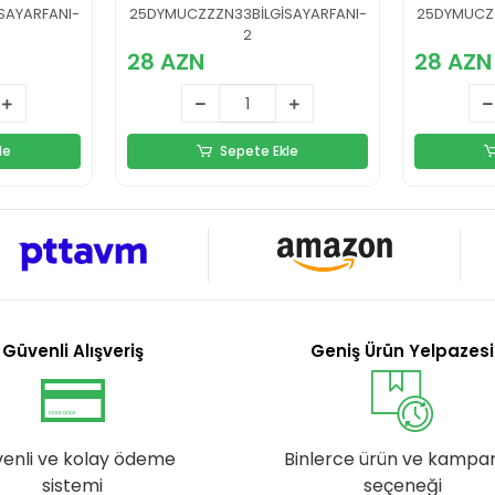
Laptop Altlığı
Çalışan
SAYARFANI-
25DYMUCZZZN33BİLGİSAYARFANI-
25DYMUCZZ
2
28 AZN
28 AZN
le
Sepete Ekle
Güvenli Alışveriş
Geniş Ürün Yelpazesi
enli ve kolay ödeme
Binlerce ürün ve kampa
sistemi
seçeneği