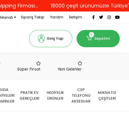
irması...
18000 çeşit ürünümüzle Türkiye'nin dört
Sipariş Takip
Yardım
İletişim
 Manatı
0
Giriş Yap
Sepetim
r
Süper Fırsat
Yeni Gelenler
GIDA
CEP
PRATİK EV
HEDİYELİK
MIKNATIS
VİYELERİ
TELEFONU
GEREÇLERİ
ÜRÜNLER
ÇEŞİTLERİ
AMİNLER
AKSESUAR