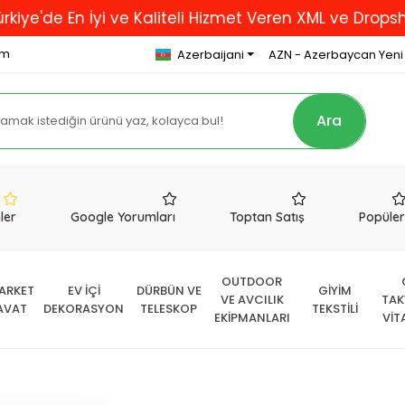
n İyi ve Kaliteli Hizmet Veren XML ve Dropshipping F
om
Azerbaijani
AZN - Azerbaycan Yeni
Ara
nler
Google Yorumları
Toptan Satış
Popüle
OUTDOOR
ARKET
EV İÇİ
DÜRBÜN VE
GİYİM
VE AVCILIK
TAK
AVAT
DEKORASYON
TELESKOP
TEKSTİLİ
EKİPMANLARI
VİT