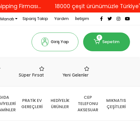
rması...
18000 çeşit ürünümüzle Türkiye'nin dört
Sipariş Takip
Yardım
İletişim
 Manatı
0
Giriş Yap
Sepetim
r
Süper Fırsat
Yeni Gelenler
GIDA
CEP
PRATİK EV
HEDİYELİK
MIKNATIS
VİYELERİ
TELEFONU
GEREÇLERİ
ÜRÜNLER
ÇEŞİTLERİ
AMİNLER
AKSESUAR