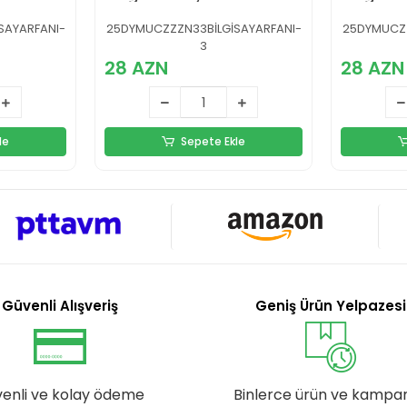
 Fanlı
RGB Işıklı Sessiz
Girişli
Çalışan
Yükselti
SAYARFANI-
25DYMUCZZZN33BİLGİSAYARFANI-
25DYMUCZZ
3
28 AZN
28 AZN
le
Sepete Ekle
Güvenli Alışveriş
Geniş Ürün Yelpazesi
enli ve kolay ödeme
Binlerce ürün ve kampa