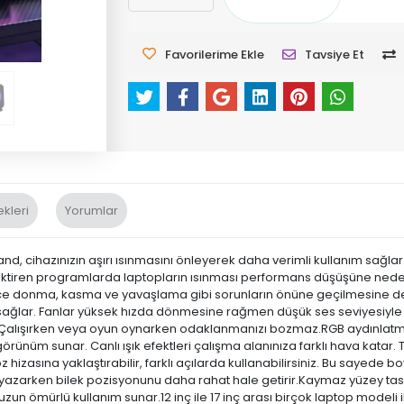
Favorilerime Ekle
Tavsiye Et
kleri
Yorumlar
 stand, cihazınızın aşırı ısınmasını önleyerek daha verimli kullanım sağla
ren programlarda laptopların ısınması performans düşüşüne neden ola
lece donma, kasma ve yavaşlama gibi sorunların önüne geçilmesine de
sağlar. Fanlar yüksek hızda dönmesine rağmen düşük ses seviyesiyle çal
. Çalışırken veya oyun oynarken odaklanmanızı bozmaz.RGB aydınlat
ünüm sunar. Canlı ışık efektleri çalışma alanınıza farklı hava katar. 
öz hizasına yaklaştırabilir, farklı açılarda kullanabilirsiniz. Bu sayede
yazarken bilek pozisyonunu daha rahat hale getirir.Kaymaz yüzey tasar
zun ömürlü kullanım sunar.12 inç ile 17 inç arası birçok laptop modeli i