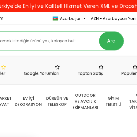
n İyi ve Kaliteli Hizmet Veren XML ve Dropshipping Fi
om
Azerbaijani
AZN - Azerbaycan Yeni
Ara
nler
Google Yorumları
Toptan Satış
Popüle
OUTDOOR
ARKET
EV İÇİ
DÜRBÜN VE
GİYİM
VE AVCILIK
TAK
AVAT
DEKORASYON
TELESKOP
TEKSTİLİ
EKİPMANLARI
VİT