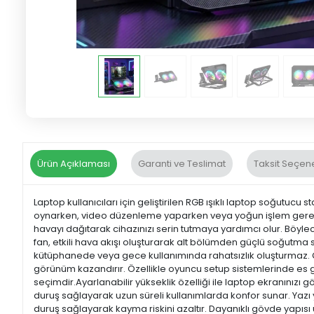
Ürün Açıklaması
Garanti ve Teslimat
Taksit Seçene
Laptop kullanıcıları için geliştirilen RGB ışıklı laptop soğutucu
oynarken, video düzenleme yaparken veya yoğun işlem gerekti
havayı dağıtarak cihazınızı serin tutmaya yardımcı olur. Böy
fan, etkili hava akışı oluşturarak alt bölümden güçlü soğutma 
kütüphanede veya gece kullanımında rahatsızlık oluşturmaz
görünüm kazandırır. Özellikle oyuncu setup sistemlerinde es gör
seçimdir.Ayarlanabilir yükseklik özelliği ile laptop ekranınızı g
duruş sağlayarak uzun süreli kullanımlarda konfor sunar. Yazı 
duruş sağlayarak kayma riskini azaltır. Dayanıklı gövde yapısı u