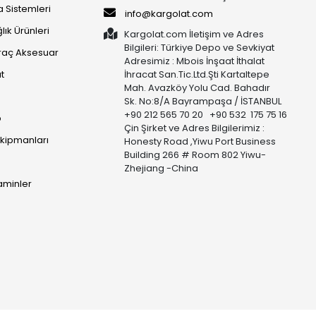
 Sistemleri
info@kargolat.com
lık Ürünleri
Kargolat.com İletişim ve Adres
Bilgileri: Türkiye Depo ve Sevkiyat
raç Aksesuar
Adresimiz : Mbois İnşaat İthalat
t
İhracat San.Tic.Ltd.Şti Kartaltepe
Mah. Avazköy Yolu Cad. Bahadır
Sk. No:8/A Bayrampaşa / İSTANBUL
+90 212 565 70 20 +90 532 175 75 16
p
Çin Şirket ve Adres Bilgilerimiz :
Ekipmanları
Honesty Road ,Yiwu Port Business
Building 266 # Room 802 Yiwu-
Zhejiang -China
taminler