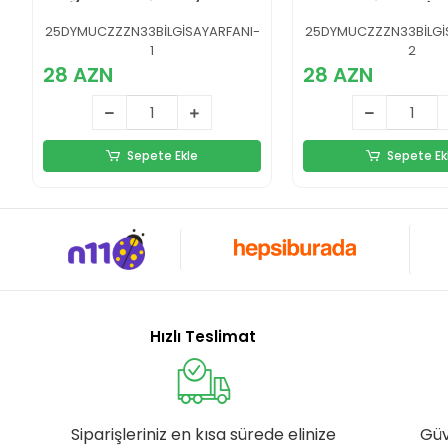
Sessiz Notebook
Aydınlatmalı İki
Standı
Laptop Altlığı
25DYMUCZZZN33BİLGİSAYARFANI-
25DYMUCZZZN33BİLGİ
1
2
28 AZN
28 AZN
Sepete Ekle
Sepete Ek
Hızlı Teslimat
Siparişleriniz en kısa sürede elinize
Güv