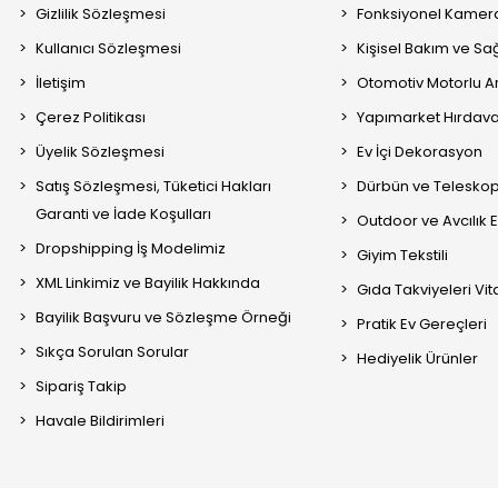
Gizlilik Sözleşmesi
Fonksiyonel Kamera
Kullanıcı Sözleşmesi
Kişisel Bakım ve Sağ
İletişim
Otomotiv Motorlu A
Çerez Politikası
Yapımarket Hırdava
Üyelik Sözleşmesi
Ev İçi Dekorasyon
Satış Sözleşmesi, Tüketici Hakları
Dürbün ve Telesko
Garanti ve İade Koşulları
Outdoor ve Avcılık 
Dropshipping İş Modelimiz
Giyim Tekstili
XML Linkimiz ve Bayilik Hakkında
Gıda Takviyeleri Vi
Bayilik Başvuru ve Sözleşme Örneği
Pratik Ev Gereçleri
Sıkça Sorulan Sorular
Hediyelik Ürünler
Sipariş Takip
Havale Bildirimleri