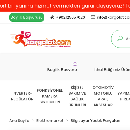
yanına hizmet vermekten gurur duyuyoruz! Türkiye'de E
Bayilik Başvurusu
+902125657020
info@kargolat.c
Bayilik Başvuru
İthal Ettiğimiz Ürü
KİŞİSEL
OTOMOTİV
FONKSİYONEL
İNVERTER-
BAKIM VE
MOTORLU
YAPIM
KAMERA
REGÜLATÖR
SAĞLIK
ARAÇ
HIRD
SİSTEMLERİ
ÜRÜNLERİ
AKSESUAR
Ana Sayfa
Elektromarket
Bilgisayar Yedek Parçaları