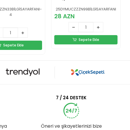
 Notebook
Uyumlu 8 Kademeli
ci
Ayarlı USB Girişli
ZN33BİLGİSAYARFANI-
25DYMUCZZZN99BİLGİSAYARFANI
4
28 AZN
Sepete Ekle
Sepete Ekle
7 / 24 DESTEK
nya
Öneri ve şikayetlerinizi bize