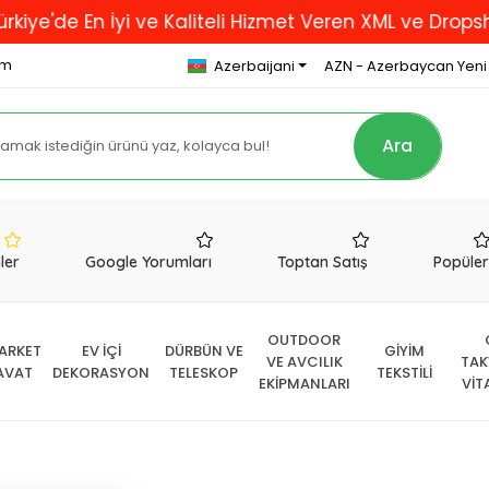
En İyi ve Kaliteli Hizmet Veren XML ve Dropshipping F
om
Azerbaijani
AZN - Azerbaycan Yeni
Ara
nler
Google Yorumları
Toptan Satış
Popüle
OUTDOOR
ARKET
EV İÇİ
DÜRBÜN VE
GİYİM
VE AVCILIK
TAK
AVAT
DEKORASYON
TELESKOP
TEKSTİLİ
EKİPMANLARI
VİT