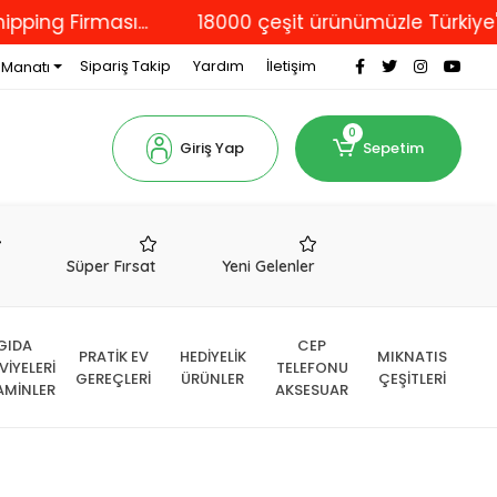
irması...
18000 çeşit ürünümüzle Türkiye'nin dör
Sipariş Takip
Yardım
İletişim
 Manatı
0
Giriş Yap
Sepetim
r
Süper Fırsat
Yeni Gelenler
GIDA
CEP
PRATİK EV
HEDİYELİK
MIKNATIS
VİYELERİ
TELEFONU
GEREÇLERİ
ÜRÜNLER
ÇEŞİTLERİ
AMİNLER
AKSESUAR