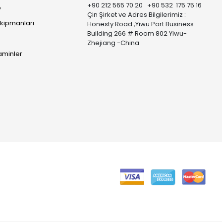
+90 212 565 70 20 +90 532 175 75 16
p
Çin Şirket ve Adres Bilgilerimiz :
Ekipmanları
Honesty Road ,Yiwu Port Business
Building 266 # Room 802 Yiwu-
Zhejiang -China
taminler