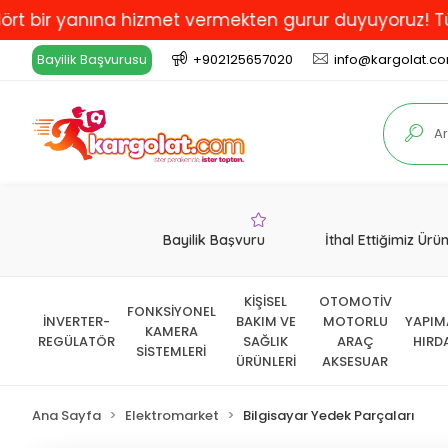
yanına hizmet vermekten gurur duyuyoruz! Türkiye'de 
Bayilik Başvurusu
+902125657020
info@kargolat.c
Bayilik Başvuru
İthal Ettiğimiz Ürü
KİŞİSEL
OTOMOTİV
FONKSİYONEL
İNVERTER-
BAKIM VE
MOTORLU
YAPIM
KAMERA
REGÜLATÖR
SAĞLIK
ARAÇ
HIRD
SİSTEMLERİ
ÜRÜNLERİ
AKSESUAR
Ana Sayfa
Elektromarket
Bilgisayar Yedek Parçaları