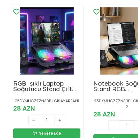
RGB Işıklı Laptop
Notebook Soğ
Soğutucu Stand Çift
Stand RGB
Fanlı Sessiz Çalışan
Aydınlatmalı İki
Ayarlanabilir
Laptop Altlığı
25DYMUCZZZN33BİLGİSAYARFANI
25DYMUCZZZN33BİLGİ
2
28 AZN
28 AZN
Sepete Ekle