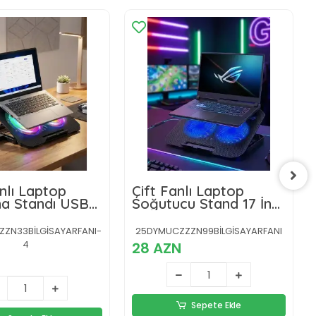
nlı Laptop
Çift Fanlı Laptop
a Standı USB
Soğutucu Stand 17 İnç
 Notebook
Uyumlu 8 Kademeli
ci
Ayarlı USB Girişli
ZN33BİLGİSAYARFANI-
25DYMUCZZZN99BİLGİSAYARFANI
4
28 AZN
Sepete Ekle