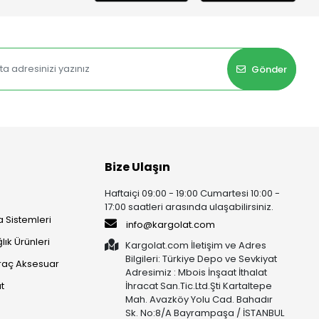
Gönder
Bize Ulaşın
Haftaiçi 09:00 - 19:00 Cumartesi 10:00 -
17:00 saatleri arasında ulaşabilirsiniz.
 Sistemleri
info@kargolat.com
lık Ürünleri
Kargolat.com İletişim ve Adres
Bilgileri: Türkiye Depo ve Sevkiyat
raç Aksesuar
Adresimiz : Mbois İnşaat İthalat
t
İhracat San.Tic.Ltd.Şti Kartaltepe
Mah. Avazköy Yolu Cad. Bahadır
Sk. No:8/A Bayrampaşa / İSTANBUL