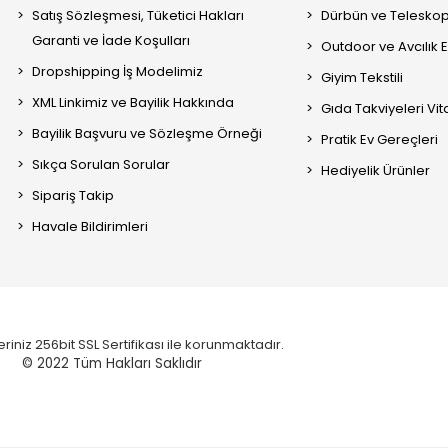
Satış Sözleşmesi, Tüketici Hakları
Dürbün ve Telesko
Garanti ve İade Koşulları
Outdoor ve Avcılık 
Dropshipping İş Modelimiz
Giyim Tekstili
XML Linkimiz ve Bayilik Hakkında
Gıda Takviyeleri Vi
Bayilik Başvuru ve Sözleşme Örneği
Pratik Ev Gereçleri
Sıkça Sorulan Sorular
Hediyelik Ürünler
Sipariş Takip
Havale Bildirimleri
eriniz 256bit SSL Sertifikası ile korunmaktadır.
© 2022
Tüm Hakları Saklıdır