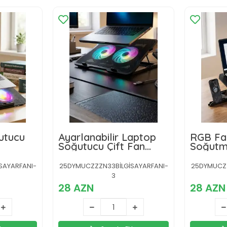
utucu
Ayarlanabilir Laptop
RGB Fa
Soğutucu Çift Fan
Soğutm
 Fanlı
RGB Işıklı Sessiz
Girişli
Çalışan
Yükselti
SAYARFANI-
25DYMUCZZZN33BİLGİSAYARFANI-
25DYMUCZZ
3
28 AZN
28 AZN