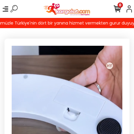
0
zle Türkiye'nin dört bir yanına hizmet vermekten gurur duyuyoruz!