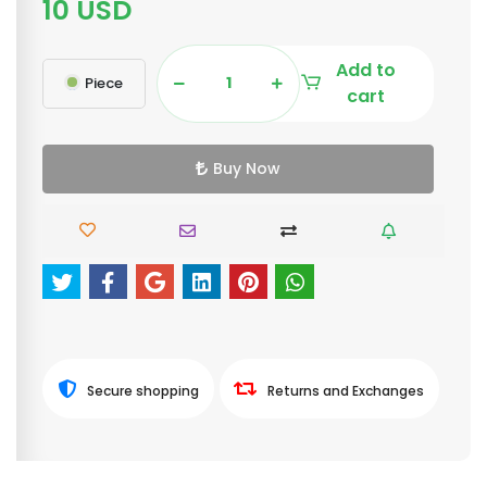
10 USD
Add to
Piece
cart
Buy Now
Secure shopping
Returns and Exchanges