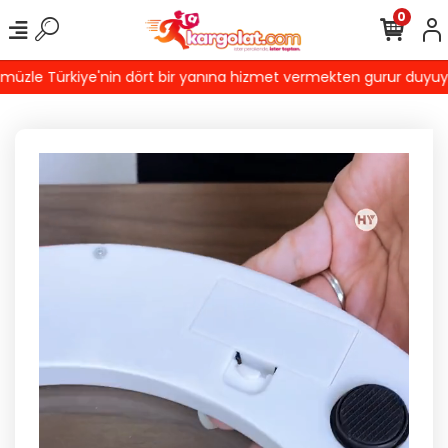
0
zle Türkiye'nin dört bir yanına hizmet vermekten gurur duyuyoruz!