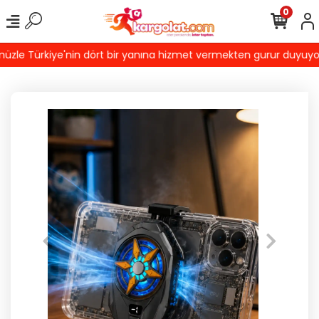
0
le Türkiye'nin dört bir yanına hizmet vermekten gurur duyuyoruz! 