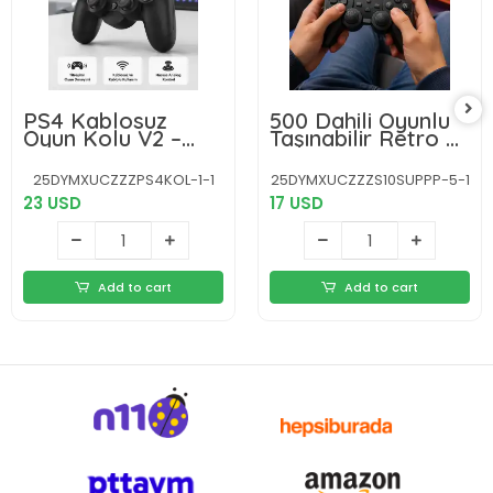
PS4 Kablosuz
500 Dahili Oyunlu
Oyun Kolu V2 –
Taşınabilir Retro El
Bluetooth
Konsolu-2.4 inç
Bağlantılı,
Renkli Ekranlı
25DYMXUCZZZPS4KOL-1-1
25DYMXUCZZZS10SUPPP-5-1
Titreşimli, PC ve
23 USD
17 USD
Mobil Uyumlu
Add to cart
Add to cart