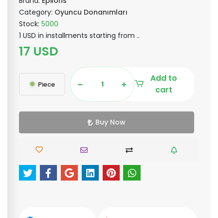
Brand:
Epilons
Category:
Oyuncu Donanımları
Stock:
5000
1 USD in installments starting from ..
17 USD
Add to
Piece
cart
Buy Now