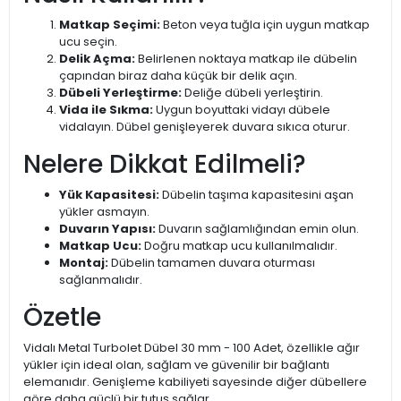
Matkap Seçimi:
Beton veya tuğla için uygun matkap
ucu seçin.
Delik Açma:
Belirlenen noktaya matkap ile dübelin
çapından biraz daha küçük bir delik açın.
Dübeli Yerleştirme:
Deliğe dübeli yerleştirin.
Vida ile Sıkma:
Uygun boyuttaki vidayı dübele
vidalayın. Dübel genişleyerek duvara sıkıca oturur.
Nelere Dikkat Edilmeli?
Yük Kapasitesi:
Dübelin taşıma kapasitesini aşan
yükler asmayın.
Duvarın Yapısı:
Duvarın sağlamlığından emin olun.
Matkap Ucu:
Doğru matkap ucu kullanılmalıdır.
Montaj:
Dübelin tamamen duvara oturması
sağlanmalıdır.
Özetle
Vidalı Metal Turbolet Dübel 30 mm - 100 Adet, özellikle ağır
yükler için ideal olan, sağlam ve güvenilir bir bağlantı
elemanıdır. Genişleme kabiliyeti sayesinde diğer dübellere
göre daha güçlü bir tutuş sağlar.