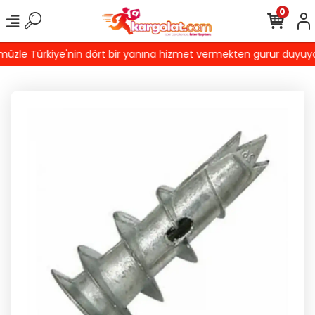
0
le Türkiye'nin dört bir yanına hizmet vermekten gurur duyuyoruz!