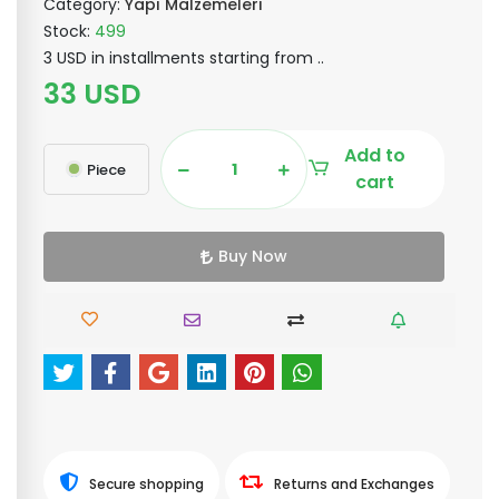
Category:
Yapı Malzemeleri
Stock:
499
3 USD in installments starting from ..
33 USD
Add to
Piece
cart
Buy Now
Secure shopping
Returns and Exchanges