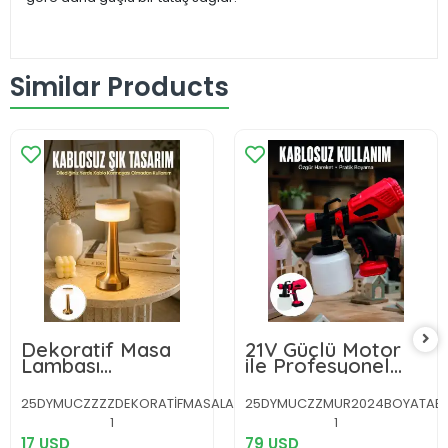
Similar Products
Dekoratif Masa
21V Güçlü Motor
Lambası
ile Profesyonel
Dokunmatik Renk
Boyama
Değiştirebilen
Performansı
25DYMUCZZZZDEKORATİFMASALAMBASIIIIIII1-
25DYMUCZZMUR2024BOYATAB
Gece Lambası Yeni
1
1
Nesil
17 USD
79 USD