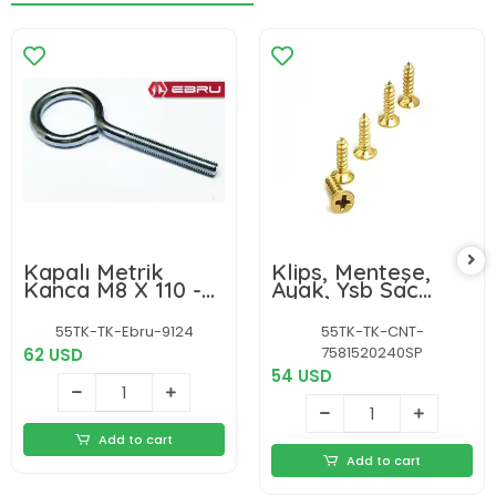
Kapalı Metrik
Klips, Menteşe,
Kanca M8 X 110 -
Ayak, Ysb Sac
50 Adet
Vidası - 2,9x9,5mm
Sarı, 1000 Adet
55TK-TK-Ebru-9124
55TK-TK-CNT-
7581520240SP
62 USD
54 USD
Add to cart
Add to cart