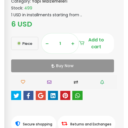
Category:
Yapı Malzemeleri
Stock:
499
1 USD in installments starting from ..
6 USD
Add to
Piece
cart
Buy Now
Secure shopping
Returns and Exchanges