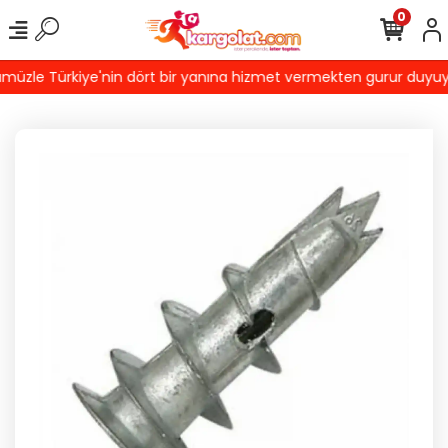
0
üzle Türkiye'nin dört bir yanına hizmet vermekten gurur duyuyoruz