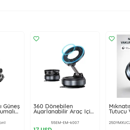
lı Güneş
360 Dönebilen
Mıknatı
umalı
Ayarlanabilir Araç Içi
Tutucu
Tutucu Kullanılabilen
Teknoloj
Vakumlu K007
Ayarlan
on1
55EM-EM-k007
25DYMXUC
klet
Magsafe Telefon
17 USD