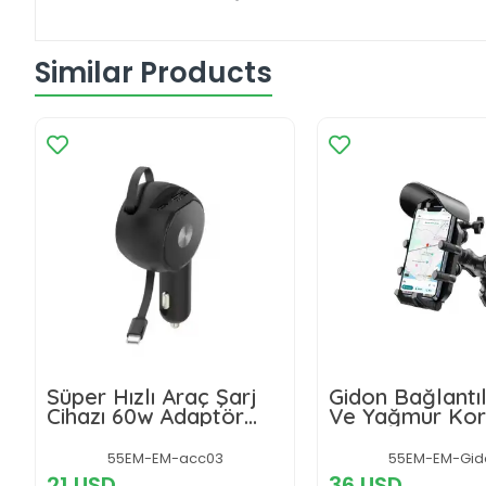
Similar Products
Süper Hızlı Araç Şarj
Gidon Bağlantı
Cihazı 60w Adaptör
Ve Yağmur Kor
Çakmaklık Girişli
360° Derece
Ayarlanabilir
55EM-EM-acc03
55EM-EM-Gid
Motosiklet Bisi
21 USD
36 USD