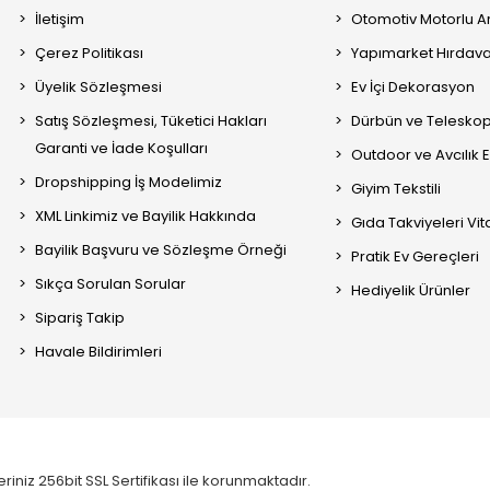
İletişim
Otomotiv Motorlu A
Çerez Politikası
Yapımarket Hırdava
Üyelik Sözleşmesi
Ev İçi Dekorasyon
Satış Sözleşmesi, Tüketici Hakları
Dürbün ve Telesko
Garanti ve İade Koşulları
Outdoor ve Avcılık 
Dropshipping İş Modelimiz
Giyim Tekstili
XML Linkimiz ve Bayilik Hakkında
Gıda Takviyeleri Vi
Bayilik Başvuru ve Sözleşme Örneği
Pratik Ev Gereçleri
Sıkça Sorulan Sorular
Hediyelik Ürünler
Sipariş Takip
Havale Bildirimleri
eriniz 256bit SSL Sertifikası ile korunmaktadır.