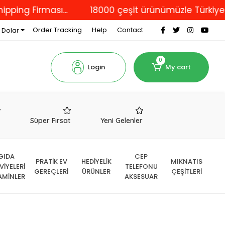
Firması...
18000 çeşit ürünümüzle Türkiye'nin dör
Order Tracking
Help
Contact
 Dolar
0
Login
My cart
r
Süper Fırsat
Yeni Gelenler
GIDA
CEP
PRATİK EV
HEDİYELİK
MIKNATIS
VİYELERİ
TELEFONU
GEREÇLERİ
ÜRÜNLER
ÇEŞİTLERİ
AMİNLER
AKSESUAR