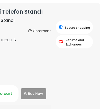
 Telefon Standı
 Standı
Secure shopping
Comment
UTUCUU-6
Returns and
Exchanges
o cart
Buy Now