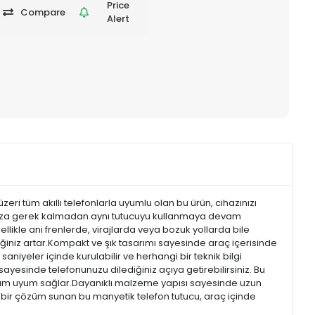
Price
Compare
Alert
eri tüm akıllı telefonlarla uyumlu olan bu ürün, cihazınızı
amanıza gerek kalmadan aynı tutucuyu kullanmaya devam
ikle ani frenlerde, virajlarda veya bozuk yollarda bile
ğiniz artar.Kompakt ve şık tasarımı sayesinde araç içerisinde
iyeler içinde kurulabilir ve herhangi bir teknik bilgi
yesinde telefonunuzu dilediğiniz açıya getirebilirsiniz. Bu
ıza tam uyum sağlar.Dayanıklı malzeme yapısı sayesinde uzun
bir çözüm sunan bu manyetik telefon tutucu, araç içinde