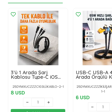
3’ü 1 Arada Şarj
USB-C USB-A 4
Kablosu Type-C iOS
Arada Örgülü 
Android Uyumlu Hızlı
65W Hızlı Şarj 
ve Güvenli Şarj
Uç Dayanıklı
25DYMXUCZZZC103LÜKABLO-2-1
25DYMXUCZZZİKİLİŞA
1-1
8 USD
6 USD