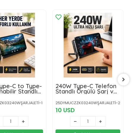
ype-C to Type-
240W Type-C Telefon
abilir Standlı
Standlı Örgülü Şarj ve
arj Kablosu
Data Kablosu
ZK03240WŞARJALETİ-1
25DYMUCZZK03240WŞARJALETİ-2
10 USD