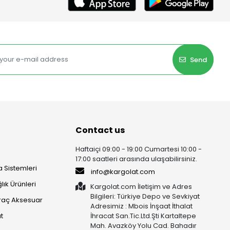
Send
Contact us
Haftaiçi 09:00 - 19:00 Cumartesi 10:00 -
17:00 saatleri arasında ulaşabilirsiniz.
 Sistemleri
info@kargolat.com
lık Ürünleri
Kargolat.com İletişim ve Adres
Bilgileri: Türkiye Depo ve Sevkiyat
raç Aksesuar
Adresimiz : Mbois İnşaat İthalat
t
İhracat San.Tic.Ltd.Şti Kartaltepe
Mah. Avazköy Yolu Cad. Bahadır