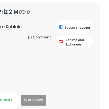
riz 2 Metre
tre Kablolu
Secure shopping
Comment
Returns and
Exchanges
o cart
Buy Now