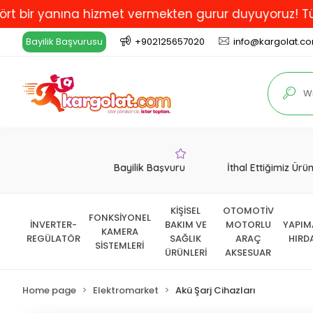
 yanına hizmet vermekten gurur duyuyoruz! Türkiye'de 
Bayilik Başvurusu
+902125657020
info@kargolat.c
Bayilik Başvuru
İthal Ettiğimiz Ürü
KİŞİSEL
OTOMOTİV
FONKSİYONEL
İNVERTER-
BAKIM VE
MOTORLU
YAPIM
KAMERA
REGÜLATÖR
SAĞLIK
ARAÇ
HIRD
SİSTEMLERİ
ÜRÜNLERİ
AKSESUAR
Home page
Elektromarket
Akü Şarj Cihazları