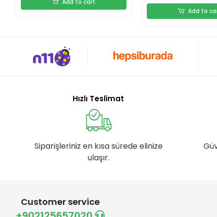
Add to cart
Add to ca
Hızlı Teslimat
Siparişleriniz en kısa sürede elinize
Güv
ulaşır.
Customer service
+902125657020