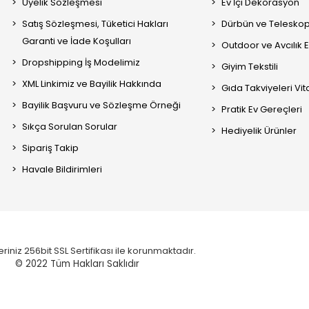
Üyelik Sözleşmesi
Ev İçi Dekorasyon
Satış Sözleşmesi, Tüketici Hakları
Dürbün ve Telesko
Garanti ve İade Koşulları
Outdoor ve Avcılık 
Dropshipping İş Modelimiz
Giyim Tekstili
XML Linkimiz ve Bayilik Hakkında
Gıda Takviyeleri Vi
Bayilik Başvuru ve Sözleşme Örneği
Pratik Ev Gereçleri
Sıkça Sorulan Sorular
Hediyelik Ürünler
Sipariş Takip
Havale Bildirimleri
eriniz 256bit SSL Sertifikası ile korunmaktadır.
© 2022
Tüm Hakları Saklıdır