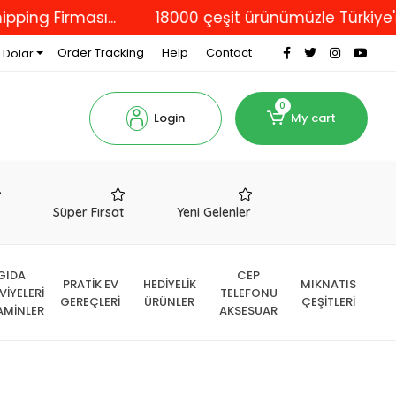
irması...
18000 çeşit ürünümüzle Türkiye'nin dör
Order Tracking
Help
Contact
 Dolar
0
Login
My cart
r
Süper Fırsat
Yeni Gelenler
GIDA
CEP
PRATİK EV
HEDİYELİK
MIKNATIS
VİYELERİ
TELEFONU
GEREÇLERİ
ÜRÜNLER
ÇEŞİTLERİ
AMİNLER
AKSESUAR