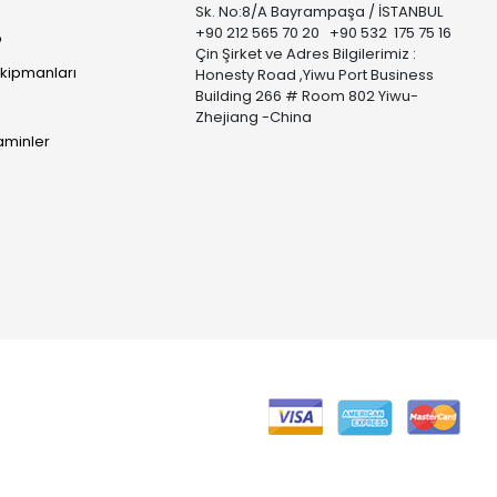
Sk. No:8/A Bayrampaşa / İSTANBUL
+90 212 565 70 20 +90 532 175 75 16
p
Çin Şirket ve Adres Bilgilerimiz :
Ekipmanları
Honesty Road ,Yiwu Port Business
Building 266 # Room 802 Yiwu-
Zhejiang -China
taminler