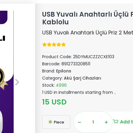
USB Yuvalı Anahtarlı Üçlü P
Kablolu
USB Yuvalı Anahtarlı Üçlü Priz 2 Me
Product Code:
25DYMUCZZZCXE103
Barcode:
8912733208511
Brand:
Epilons
Category:
Akü Şarj Cihazları
Stock:
4996
1 USD in installments starting from ..
15 USD
Add t
Piece