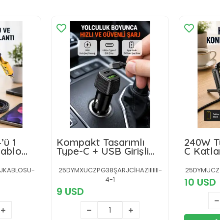
’ü 1
Kompakt Tasarımlı
240W T
Kablo
Type-C + USB Girişli
C Katlan
Metal
Araç Şarj Başlığı
Hızlı Ş
RJKABLOSU-
25DYMXUCZPG38ŞARJCİHAZIIIIIII-
25DYMUCZ
4-1
10 USD
9 USD