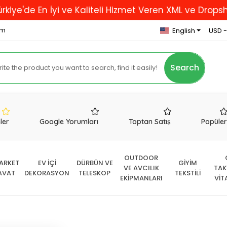
En İyi ve Kaliteli Hizmet Veren XML ve Dropshipping F
om
English
USD -
Search
nler
Google Yorumları
Toptan Satış
Popüle
OUTDOOR
ARKET
EV İÇİ
DÜRBÜN VE
GİYİM
VE AVCILIK
TAK
AVAT
DEKORASYON
TELESKOP
TEKSTİLİ
EKİPMANLARI
VİT