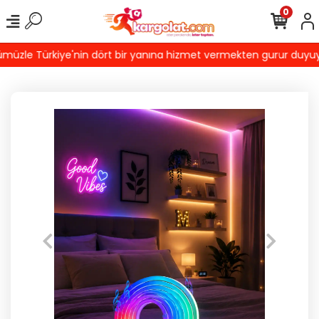
0
üzle Türkiye'nin dört bir yanına hizmet vermekten gurur duyuyoruz