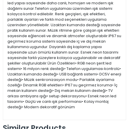
led yapısı sayesinde daha canlı, homojen ve modern ışık
dağılımı sunar.Telefon uygulaması üzerinden ışık sistemi
kolayca kontrol edilebilir. Renk geçişleri, ışık efektleri,
parlaklık ayarları ve farklı mod seçenekleri uygulama
üzerinden yönetilebilir. Uzaktan kumanda desteği sayesinde
pratik kullanım sunar. Müzik ritmine göre çalışan ışık efektleri
sayesinde eğlenceli ve dinamik atmosfer oluşturabilir.IP67 su
geçirmez koruma sistemi sayesinde iç ve dış mekan
kullanımına uygundur. Dayanıklı dış kaplama yapısı
sayesinde uzun ömürlü kullanım sunar. Esnek neon tasarımı
sayesinde farklı yüzeylere kolayca uygulanabilir ve dekoratif
şekiller oluşturulabilir.Ürün Özellikleri• RGB neon şerit led
sistemi• 16 milyon renk desteği• Telefon uygulaması kontrolü•
Uzaktan kumanda desteği• USB bağlantı sistemi• DC5V enerji
desteği• Müzik senkronizasyon modu• Parlaklık ayarlama
özelliği• Dinamik RGB efektleri• IP67 su geçirmez koruma• İç
mekan kullanım desteği• Dış mekan kullanım desteği• TV
arkası ambiyans ışığı• setup dekorasyonu• Esnek neon led
tasarımı• Güçlü ve canlı ışık performansı• Kolay montaj
desteği• Modern dekoratif görünüm
Similar Products