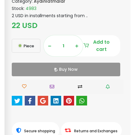
Category:
Aydınlatmalar
Stock:
4983
2 USD in installments starting from ..
22 USD
Add to
Piece
cart
Buy Now
Secure shopping
Returns and Exchanges