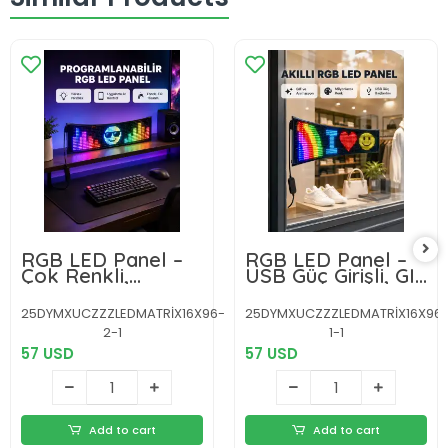
RGB LED Panel –
RGB LED Panel –
Çok Renkli,
USB Güç Girişli, GIF
Kumandalı, USB
ve Yazı Gösterimli
Bağlantılı Yazı ve
Akıllı Ekran
25DYMXUCZZZLEDMATRİX16X96-
25DYMXUCZZZLEDMATRİX16X96
GIF Gösterimli
2-1
1-1
Akıllı Lamba
57 USD
57 USD
Add to cart
Add to cart