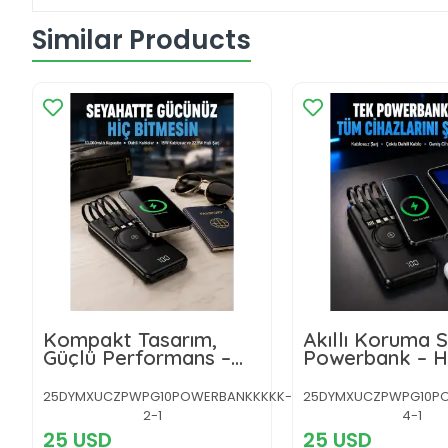
Similar Products
Kompakt Tasarım,
Akıllı Koruma S
Güçlü Performans –
Powerbank – Hız
10000mAh Kablosuz
Güvenli ve Mo
Powerbank
25DYMXUCZPWPG10POWERBANKKKKK-
25DYMXUCZPWPG10P
2-1
4-1
25 USD
25 USD