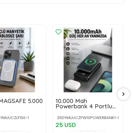
 MAGSAFE 5.000
10.000 Mah
Powerbank 4 Portlu
Hızlı Şarj Dijital
Göstergeli
YMUUCZLF100-1
25DYMUUCZPW10POWERBANK1-1
25 USD