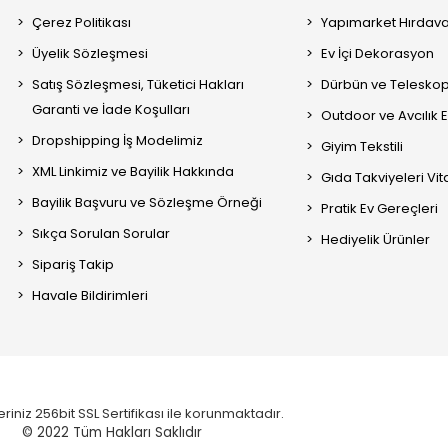
Çerez Politikası
Yapımarket Hırdava
Üyelik Sözleşmesi
Ev İçi Dekorasyon
Satış Sözleşmesi, Tüketici Hakları
Dürbün ve Telesko
Garanti ve İade Koşulları
Outdoor ve Avcılık 
Dropshipping İş Modelimiz
Giyim Tekstili
XML Linkimiz ve Bayilik Hakkında
Gıda Takviyeleri Vi
Bayilik Başvuru ve Sözleşme Örneği
Pratik Ev Gereçleri
Sıkça Sorulan Sorular
Hediyelik Ürünler
Sipariş Takip
Havale Bildirimleri
eriniz 256bit SSL Sertifikası ile korunmaktadır.
© 2022
Tüm Hakları Saklıdır