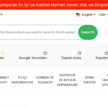
En İyi ve Kaliteli Hizmet Veren XML ve Dropshipping F
om
English
USD -
Search
nler
Google Yorumları
Toptan Satış
Popüle
OUTDOOR
ARKET
EV İÇİ
DÜRBÜN VE
GİYİM
VE AVCILIK
TAK
AVAT
DEKORASYON
TELESKOP
TEKSTİLİ
EKİPMANLARI
VİT