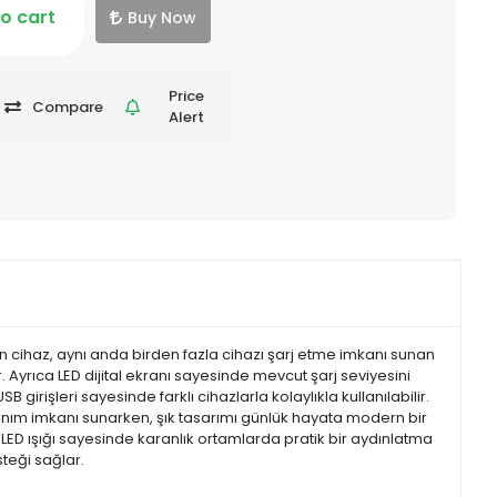
o cart
Buy Now
Price
Compare
Alert
lan cihaz, aynı anda birden fazla cihazı şarj etme imkanı sunan
. Ayrıca LED dijital ekranı sayesinde mevcut şarj seviyesini
girişleri sayesinde farklı cihazlarla kolaylıkla kullanılabilir.
kullanım imkanı sunarken, şık tasarımı günlük hayata modern bir
ED ışığı sayesinde karanlık ortamlarda pratik bir aydınlatma
steği sağlar.