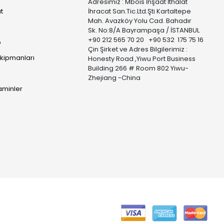
Adresimiz : Mbois İnşaat İthalat
t
İhracat San.Tic.Ltd.Şti Kartaltepe
Mah. Avazköy Yolu Cad. Bahadır
Sk. No:8/A Bayrampaşa / İSTANBUL
+90 212 565 70 20 +90 532 175 75 16
p
Çin Şirket ve Adres Bilgilerimiz :
Ekipmanları
Honesty Road ,Yiwu Port Business
Building 266 # Room 802 Yiwu-
Zhejiang -China
taminler