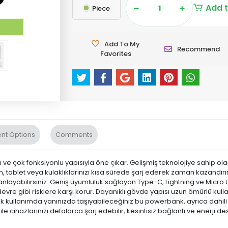
Add t
Piece
Add To My
Recommend
Favorites
nt Options
Comments
sı ve çok fonksiyonlu yapısıyla öne çıkar. Gelişmiş teknolojiye sahip o
on, tablet veya kulaklıklarınızı kısa sürede şarj ederek zaman kazandırır
anlayabilirsiniz. Geniş uyumluluk sağlayan Type-C, Lightning ve Micro USB 
kısa devre gibi risklere karşı korur. Dayanıklı gövde yapısı uzun ömürlü 
 kullanımda yanınızda taşıyabileceğiniz bu powerbank, ayrıca dahili L
cihazlarınızı defalarca şarj edebilir, kesintisiz bağlantı ve enerji de