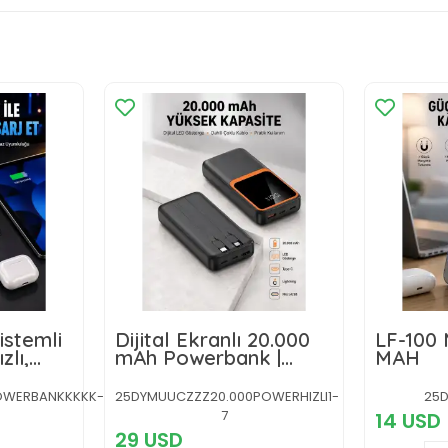
istemli
Dijital Ekranlı 20.000
LF-100
lı,
mAh Powerbank |
MAH
dern
22.5W Hızlı Şarj +
Çoklu Bağlantı
OWERBANKKKKK-
25DYMUUCZZZ20.000POWERHIZLI1-
25D
Seçeneği Yeni Nesil
7
14 USD
29 USD