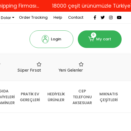
irması...
18000 çeşit ürünümüzle Türkiye'nin dör
Order Tracking
Help
Contact
 Dolar
0
Login
My cart
r
Süper Fırsat
Yeni Gelenler
GIDA
CEP
PRATİK EV
HEDİYELİK
MIKNATIS
VİYELERİ
TELEFONU
GEREÇLERİ
ÜRÜNLER
ÇEŞİTLERİ
AMİNLER
AKSESUAR