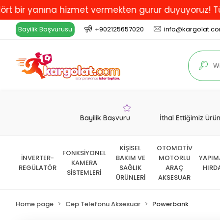
 yanına hizmet vermekten gurur duyuyoruz! Türkiye'de 
Bayilik Başvurusu
+902125657020
info@kargolat.c
Bayilik Başvuru
İthal Ettiğimiz Ürü
KİŞİSEL
OTOMOTİV
FONKSİYONEL
İNVERTER-
BAKIM VE
MOTORLU
YAPIM
KAMERA
REGÜLATÖR
SAĞLIK
ARAÇ
HIRD
SİSTEMLERİ
ÜRÜNLERİ
AKSESUAR
Home page
Cep Telefonu Aksesuar
Powerbank