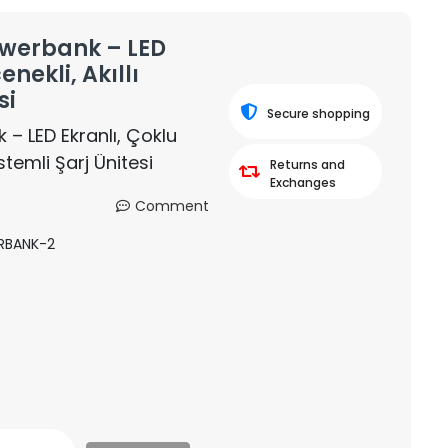
owerbank – LED
nekli, Akıllı
si
Secure shopping
– LED Ekranlı, Çoklu
stemli Şarj Ünitesi
Returns and
Exchanges
Comment
RBANK-2