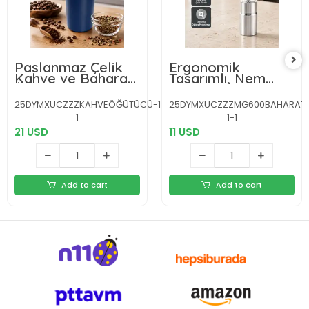
Paslanmaz Çelik
Ergonomik
Kahve ve Baharat
Tasarımlı, Nem
Öğütücü –
Geçirmez Kapaklı
Otomatik
Baharat Öğütücü
25DYMXUCZZZKAHVEÖĞÜTÜCÜ-1-
25DYMXUCZZZMG600BAHARAT
Mekanizma
1
1-1
21 USD
11 USD
Add to cart
Add to cart