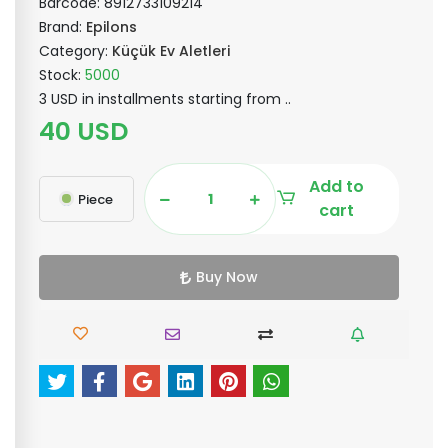
Barcode:
8912733109214
Brand:
Epilons
Category:
Küçük Ev Aletleri
Stock:
5000
3 USD in installments starting from ..
40 USD
Add to
Piece
cart
Buy Now