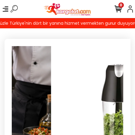
0
e Türkiye'nin dört bir yanına hizmet vermekten gurur duyuyoruz! T