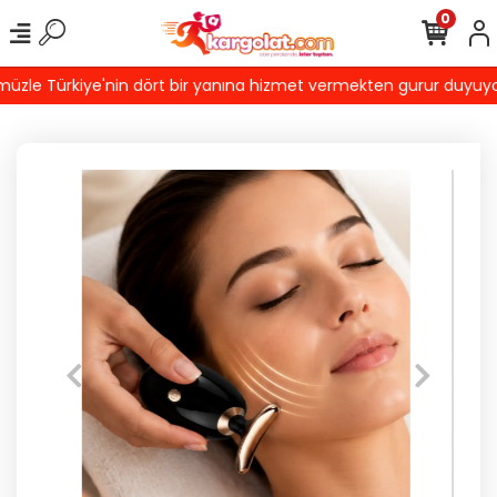
0
le Türkiye'nin dört bir yanına hizmet vermekten gurur duyuyoruz!