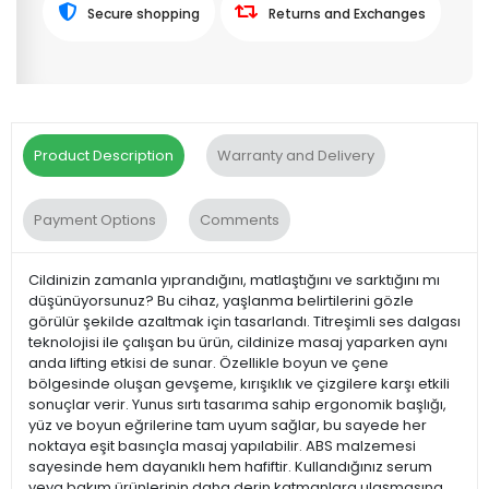
Secure shopping
Returns and Exchanges
Product Description
Warranty and Delivery
Payment Options
Comments
Cildinizin zamanla yıprandığını, matlaştığını ve sarktığını mı
düşünüyorsunuz? Bu cihaz, yaşlanma belirtilerini gözle
görülür şekilde azaltmak için tasarlandı. Titreşimli ses dalgası
teknolojisi ile çalışan bu ürün, cildinize masaj yaparken aynı
anda lifting etkisi de sunar. Özellikle boyun ve çene
bölgesinde oluşan gevşeme, kırışıklık ve çizgilere karşı etkili
sonuçlar verir. Yunus sırtı tasarıma sahip ergonomik başlığı,
yüz ve boyun eğrilerine tam uyum sağlar, bu sayede her
noktaya eşit basınçla masaj yapılabilir. ABS malzemesi
sayesinde hem dayanıklı hem hafiftir. Kullandığınız serum
veya bakım ürünlerinin daha derin katmanlara ulaşmasına