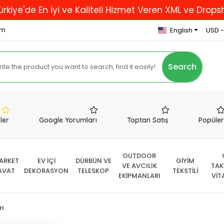
En İyi ve Kaliteli Hizmet Veren XML ve Dropshipping F
om
English
USD -
Search
nler
Google Yorumları
Toptan Satış
Popüle
OUTDOOR
ARKET
EV İÇİ
DÜRBÜN VE
GİYİM
VE AVCILIK
TAK
AVAT
DEKORASYON
TELESKOP
TEKSTİLİ
EKİPMANLARI
VİT
ri