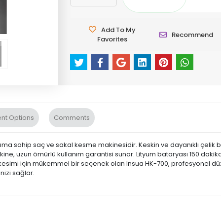
Add To My
Recommend
Favorites
nt Options
Comments
arıma sahip saç ve sakal kesme makinesidir. Keskin ve dayanıklı çelik bı
akine, uzun ömürlü kullanım garantisi sunar. Lityum bataryası 150 dakik
akal kesimi için mükemmel bir seçenek olan Insua HK-700, profesyonel d
izi sağlar.