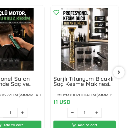
onel Salon
Şarjlı Titanyum Bıçaklı
inde Saç ve
Saç Kesme Makinesi
Kesme Makinesi
Yeni Nesil
ZV272TIRAŞMMMM-4-1
25DYMXUCZHK34TIRAŞMMM-6
11 USD
Add to cart
Add to cart