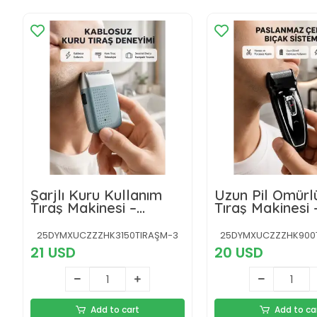
Şarjlı Kuru Kullanım
Uzun Pil Ömürlü
Tıraş Makinesi –
Tıraş Makinesi –
Kablosuz, Taşınabilir
Şarj, Ergonomi
Tasarım, Çok Y
25DYMXUCZZZHK3150TIRAŞM-3
25DYMXUCZZZHK900T
Kullanım
21 USD
20 USD
Add to cart
Add to ca