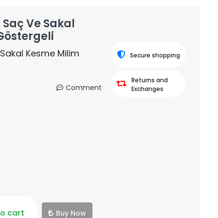
l Saç Ve Sakal
Göstergeli
 Sakal Kesme Milim
Secure shopping
Returns and
Comment
Exchanges
o cart
Buy Now