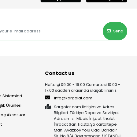
Send
Contact us
Haftaiçi 09:00 - 19:00 Cumartesi 10:00 -
17:00 saatleri arasında ulaşabilirsiniz.
 Sistemleri
info@kargolat.com
lık Ürünleri
Kargolat.com İletişim ve Adres
Bilgileri: Türkiye Depo ve Sevkiyat
raç Aksesuar
Adresimiz : Mbois İnşaat İthalat
t
İhracat San.Tic.Ltd.Şti Kartaltepe
Mah. Avazköy Yolu Cad. Bahadır
Sk. No:8/A Bayrampaşa / İSTANBUL