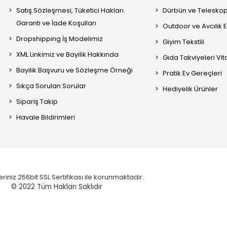
Satış Sözleşmesi, Tüketici Hakları
Dürbün ve Telesko
Garanti ve İade Koşulları
Outdoor ve Avcılık 
Dropshipping İş Modelimiz
Giyim Tekstili
XML Linkimiz ve Bayilik Hakkında
Gıda Takviyeleri Vi
Bayilik Başvuru ve Sözleşme Örneği
Pratik Ev Gereçleri
Sıkça Sorulan Sorular
Hediyelik Ürünler
Sipariş Takip
Havale Bildirimleri
eriniz 256bit SSL Sertifikası ile korunmaktadır.
© 2022
Tüm Hakları Saklıdır