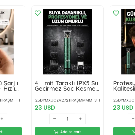
 Şarjlı
4 Limit Taraklı IPX5 Su
Profesy
 Hızlı
Geçirmez Saç Kesme
Kalites
k
Makinesi
Sakal 
önlü
IRAŞM-1-1
25DYMXUCZV272TIRAŞMMMM-3-1
25DYMXUC
23 USD
23 USD
rt
Add to cart