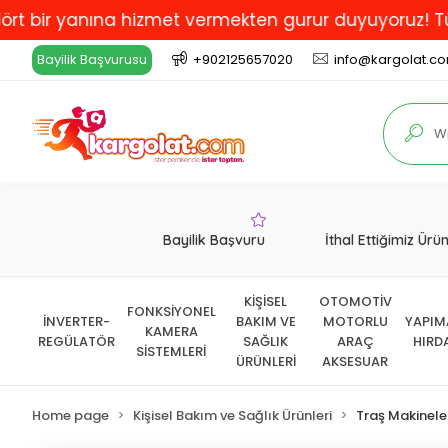
 yanına hizmet vermekten gurur duyuyoruz! Türkiye'de 
Bayilik Başvurusu
+902125657020
info@kargolat.c
Bayilik Başvuru
İthal Ettiğimiz Ürü
KİŞİSEL
OTOMOTİV
FONKSİYONEL
İNVERTER-
BAKIM VE
MOTORLU
YAPIM
KAMERA
REGÜLATÖR
SAĞLIK
ARAÇ
HIRD
SİSTEMLERİ
ÜRÜNLERİ
AKSESUAR
Home page
Kişisel Bakım ve Sağlık Ürünleri
Traş Makinele