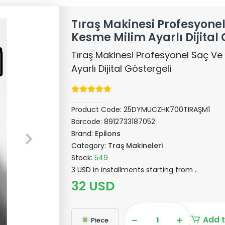
Tıraş Makinesi Profesyone
Kesme Milim Ayarlı Dijital 
Tıraş Makinesi Profesyonel Saç Ve
Ayarlı Dijital Göstergeli
Product Code:
25DYMUCZHK700TIRAŞM1
Barcode:
8912733187052
Brand:
Epilons
Category:
Traş Makineleri
Stock:
549
3 USD in installments starting from ..
32 USD
Add t
Piece