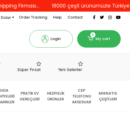
irması...
18000 çeşit ürünümüzle Türkiye'nin dör
Order Tracking
Help
Contact
 Dolar
0
Login
My cart
r
Süper Fırsat
Yeni Gelenler
GIDA
CEP
PRATİK EV
HEDİYELİK
MIKNATIS
VİYELERİ
TELEFONU
GEREÇLERİ
ÜRÜNLER
ÇEŞİTLERİ
AMİNLER
AKSESUAR