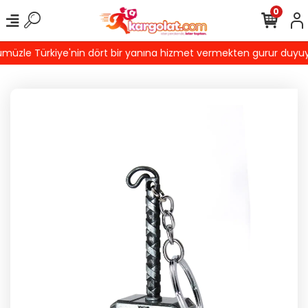
0
üzle Türkiye'nin dört bir yanına hizmet vermekten gurur duyuyoruz