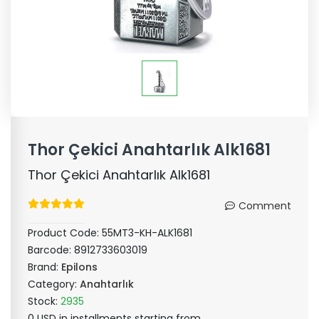
Thor Çekici Anahtarlık Alk1681
Thor Çekici Anahtarlık Alk1681
Comment
Product Code:
55MT3-KH-ALK1681
Barcode:
8912733603019
Brand:
Epilons
Category:
Anahtarlık
Stock:
2935
0 USD in installments starting from ..