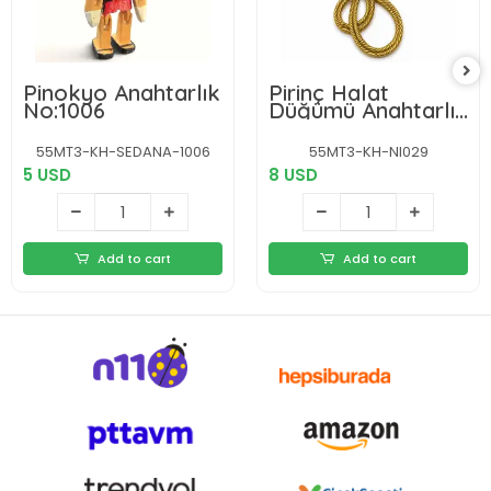
Pinokyo Anahtarlık
Pirinç Halat
No:1006
Düğümü Anahtarlık
Nı029
55MT3-KH-SEDANA-1006
55MT3-KH-NI029
5 USD
8 USD
Add to cart
Add to cart