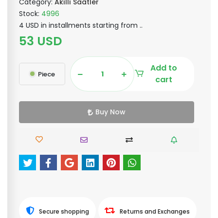
Category:
Akıllı Saatler
Stock:
4996
4 USD in installments starting from ..
53 USD
Add to
Piece
cart
Buy Now
Secure shopping
Returns and Exchanges