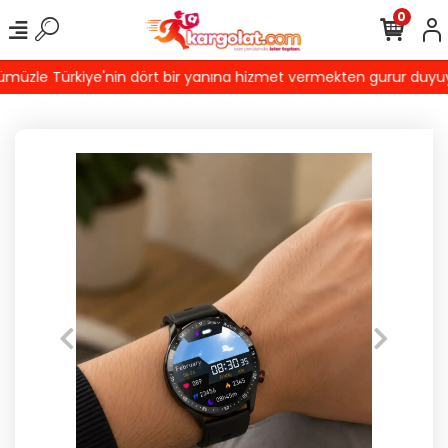
0
üzle Türkiye'nin dört bir yanına hizmet vermekten gurur duyuyoruz