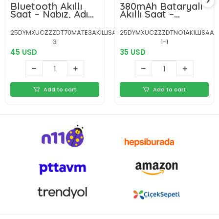
Bluetooth Akıllı
380mAh Bataryalı
Saat – Nabız, Adım
Akıllı Saat –
Sayar, Uyku Takibi
Arama, Bildirim,
ve Spor Modlarıyla
AOD Ekran ve
25DYMXUCZZZDT70MATE3AKILLISAAT-
25DYMXUCZZZDTNO1AKILLISAAT
Akıllı Yaşam
Uzun Pil Ömrü
3
1-1
Asistanı
45 USD
35 USD
Add to cart
Add to cart