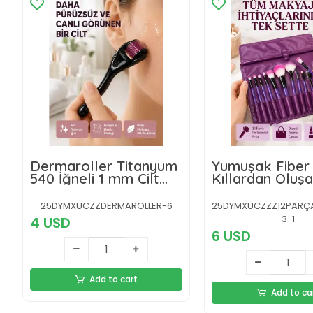
Dermaroller Titanyum
Yumuşak Fiber
540 İğneli 1 mm Cilt
Kıllardan Oluşan
Yenileme ve Anti Aging
Makyaj Fırçası 
Etkisi
Göz Farı Allık 
25DYMXUCZZDERMAROLLER-6
25DYMXUCZZZ12PARÇAM
Kontür İçin
3-1
4 USD
6 USD
Add to cart
Add to ca