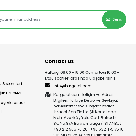
Send
Contact us
Haftaiçi 09:00 - 19:00 Cumartesi 10:00 -
17:00 saatleri arasında ulaşabilirsiniz.
 Sistemleri
info@kargolat.com
lık Ürünleri
Kargolat.com İletişim ve Adres
Bilgileri: Türkiye Depo ve Sevkiyat
raç Aksesuar
Adresimiz : Mbois İnşaat İthalat
t
İhracat San.Tic.Ltd.Şti Kartaltepe
Mah. Avazköy Yolu Cad. Bahadır
Sk. No:8/A Bayrampaşa / İSTANBUL
+90 212 565 70 20 +90 532 175 75 16
p
Çin Şirket ve Adres Bilgilerimiz :