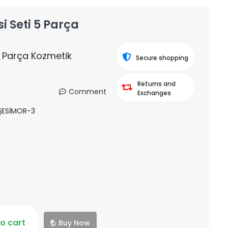
i Seti 5 Parça
5 Parça Kozmetik
Secure shopping
Returns and
Comment
Exchanges
ŞESİMOR-3
o cart
Buy Now