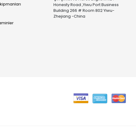
Ekipmanları
Honesty Road ,Yiwu Port Business
Building 266 # Room 802 Yiwu-
Zhejiang -China
taminler