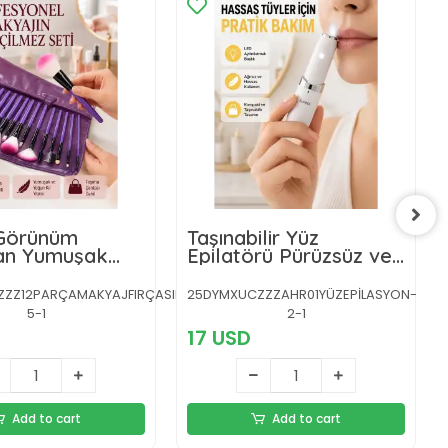
Görünüm
Taşınabilir Yüz
an Yumuşak
Epilatörü Pürüzsüz ve
2 Parça Makyaj
Konforlu Epilasyon
eti Günlük ve
Z12PARÇAMAKYAJFIRÇASIIIIII-
25DYMXUCZZZAHR01YÜZEPİLASYON-
onel Kullanıma
5-1
2-1
17 USD
Add to cart
Add to cart