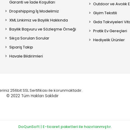
Garanti ve İade Koşulları
Outdoor ve Avcılık 
Dropshipping İş Modelimiz
Giyim Tekstili
XML Linkimiz ve Bayilik Hakkında
Gıda Takviyeleri Vi
Bayilik Başvuru ve Sözleşme Örneği
Pratik Ev Gereçleri
Sıkça Sorulan Sorular
Hediyelik Ürünler
Sipariş Takip
Havale Bildirimleri
eriniz 256bit SSL Sertifikası ile korunmaktadır.
© 2022
Tüm Hakları Saklıdır
DoQunSoft | E-ticaret paketleri ile hazırlanmıştır.