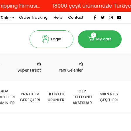
irması...
18000 çeşit ürünümüzle Türkiye'nin dör
Order Tracking
Help
Contact
 Dolar
0
Login
My cart
r
Süper Fırsat
Yeni Gelenler
GIDA
CEP
PRATİK EV
HEDİYELİK
MIKNATIS
VİYELERİ
TELEFONU
GEREÇLERİ
ÜRÜNLER
ÇEŞİTLERİ
AMİNLER
AKSESUAR