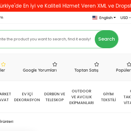
En İyi ve Kaliteli Hizmet Veren XML ve Dropshipping F
om
English
USD -
Search
nler
Google Yorumları
Toptan Satış
Popüle
OUTDOOR
ARKET
EV İÇİ
DÜRBÜN VE
GİYİM
VE AVCILIK
TAK
AVAT
DEKORASYON
TELESKOP
TEKSTİLİ
EKİPMANLARI
VİT
Ürünleri