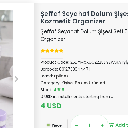
Şeffaf Seyahat Dolum Şişes
Kozmetik Organizer
Şeffaf Seyahat Dolum Şişesi Seti 
Organizer
Product Code:
25DYMXXUCZZZ5LİSEYAHATŞİ
Barcode:
8912733944471
Brand:
Epilons
Category:
Kişisel Bakım Ürünleri
Stock:
4999
0 USD in installments starting from ..
4 USD
Add t
Piece