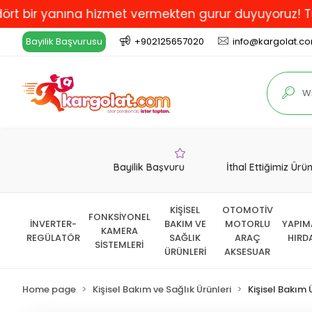
 yanına hizmet vermekten gurur duyuyoruz! Türkiye'de 
Bayilik Başvurusu
+902125657020
info@kargolat.c
Bayilik Başvuru
İthal Ettiğimiz Ürü
KİŞİSEL
OTOMOTİV
FONKSİYONEL
İNVERTER-
BAKIM VE
MOTORLU
YAPIM
KAMERA
REGÜLATÖR
SAĞLIK
ARAÇ
HIRD
SİSTEMLERİ
ÜRÜNLERİ
AKSESUAR
Home page
Kişisel Bakım ve Sağlık Ürünleri
Kişisel Bakım 