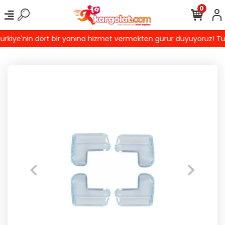
0
kiye'nin dört bir yanına hizmet vermekten gurur duyuyoruz! Türkiy