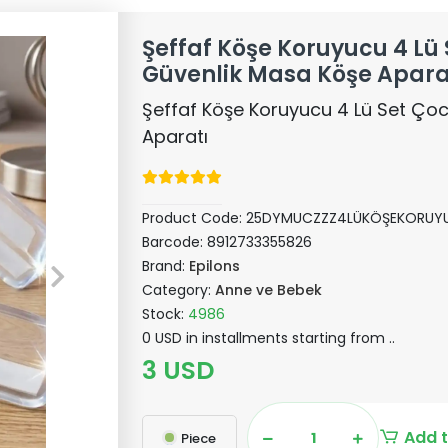
Şeffaf Köşe Koruyucu 4 Lü
Güvenlik Masa Köşe Apara
Şeffaf Köşe Koruyucu 4 Lü Set Ço
Aparatı
Product Code:
25DYMUCZZZ4LÜKÖŞEKORUY
Barcode:
8912733355826
Brand:
Epilons
Category:
Anne ve Bebek
Stock:
4986
0 USD in installments starting from ..
3 USD
Add t
Piece