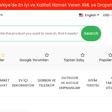
n İyi ve Kaliteli Hizmet Veren XML ve Dropshipping Fi
om
English
USD -
Search
nler
Google Yorumları
Toptan Satış
Popüle
OUTDOOR
ARKET
EV İÇİ
DÜRBÜN VE
GİYİM
VE AVCILIK
TAK
AVAT
DEKORASYON
TELESKOP
TEKSTİLİ
EKİPMANLARI
VİT