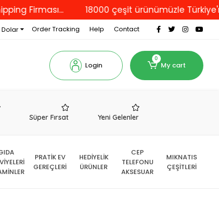
rması...
18000 çeşit ürünümüzle Türkiye'nin dört
Order Tracking
Help
Contact
 Dolar
0
Login
My cart
r
Süper Fırsat
Yeni Gelenler
GIDA
CEP
PRATİK EV
HEDİYELİK
MIKNATIS
VİYELERİ
TELEFONU
GEREÇLERİ
ÜRÜNLER
ÇEŞİTLERİ
AMİNLER
AKSESUAR