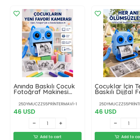
Anında Baskılı Çocuk
Çocuklar İçin 
Fotoğraf Makinesi
Baskılı Dijital 
Termal Yazıcılı Selfie
Makinesi Ön ve
Kamerası
Kameralı
25DYMUCZZS5PRİNTERMAVİ-1
25DYMUCZZS5PRİNT
46 USD
46 USD
Add to cart
Add to ca