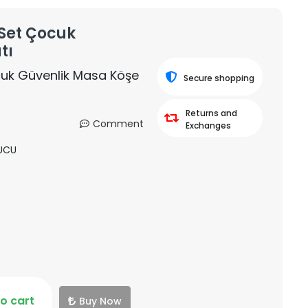
 Set Çocuk
tı
cuk Güvenlik Masa Köşe
Secure shopping
Returns and
Comment
Exchanges
UCU
o cart
Buy Now