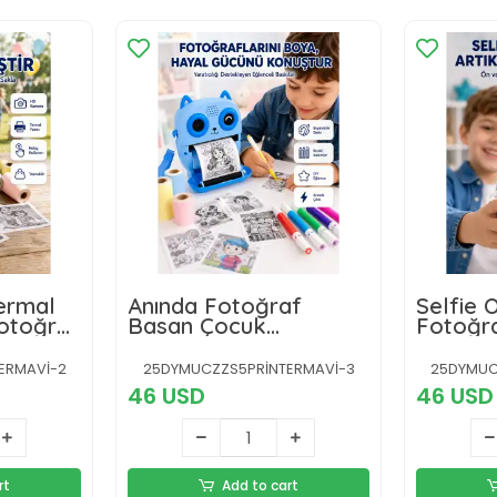
Termal
Anında Fotoğraf
Selfie 
Fotoğraf
Basan Çocuk
Fotoğra
 Arka
Kamerası Eğitici ve
Mürekk
Eğlenceli Termal
Baskı T
ERMAVİ-2
25DYMUCZZS5PRİNTERMAVİ-3
25DYMUC
Yazıcılı
46 USD
46 USD
rt
Add to cart