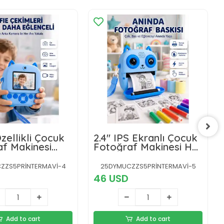
Özellikli Çocuk
2.4'' IPS Ekranlı Çocuk
f Makinesi
Fotoğraf Makinesi HD
epsiz Termal
Çekim ve Anında Baskı
eknolojisi
Keyfi
ZZS5PRİNTERMAVİ-4
25DYMUCZZS5PRİNTERMAVİ-5
46 USD
Add to cart
Add to cart