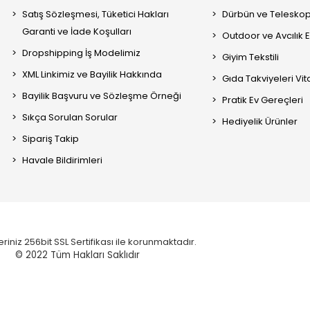
Satış Sözleşmesi, Tüketici Hakları
Dürbün ve Telesko
Garanti ve İade Koşulları
Outdoor ve Avcılık 
Dropshipping İş Modelimiz
Giyim Tekstili
XML Linkimiz ve Bayilik Hakkında
Gıda Takviyeleri Vi
Bayilik Başvuru ve Sözleşme Örneği
Pratik Ev Gereçleri
Sıkça Sorulan Sorular
Hediyelik Ürünler
Sipariş Takip
Havale Bildirimleri
eriniz 256bit SSL Sertifikası ile korunmaktadır.
© 2022
Tüm Hakları Saklıdır