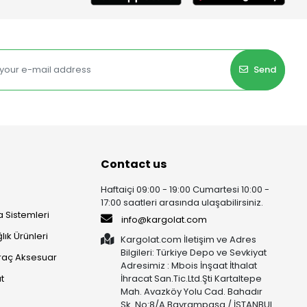
Send
Contact us
Haftaiçi 09:00 - 19:00 Cumartesi 10:00 -
17:00 saatleri arasında ulaşabilirsiniz.
 Sistemleri
info@kargolat.com
lık Ürünleri
Kargolat.com İletişim ve Adres
Bilgileri: Türkiye Depo ve Sevkiyat
raç Aksesuar
Adresimiz : Mbois İnşaat İthalat
t
İhracat San.Tic.Ltd.Şti Kartaltepe
Mah. Avazköy Yolu Cad. Bahadır
Sk. No:8/A Bayrampaşa / İSTANBUL