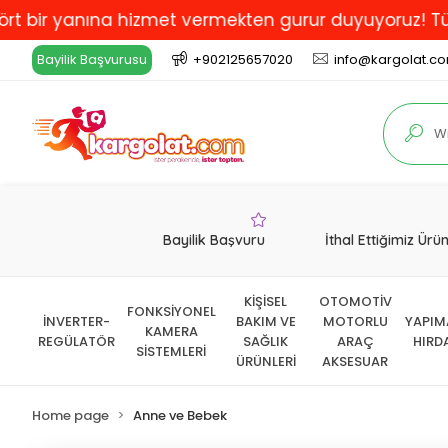
yanına hizmet vermekten gurur duyuyoruz! Türkiye'de E
Bayilik Başvurusu
+902125657020
info@kargolat.c
Bayilik Başvuru
İthal Ettiğimiz Ürü
KİŞİSEL
OTOMOTİV
FONKSİYONEL
İNVERTER-
BAKIM VE
MOTORLU
YAPIM
KAMERA
REGÜLATÖR
SAĞLIK
ARAÇ
HIRD
SİSTEMLERİ
ÜRÜNLERİ
AKSESUAR
Home page
Anne ve Bebek