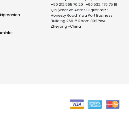
+90 212 565 70 20 +90 532 175 75 16
p
Çin Şirket ve Adres Bilgilerimiz :
Ekipmanları
Honesty Road ,Yiwu Port Business
Building 266 # Room 802 Yiwu-
Zhejiang -China
taminler