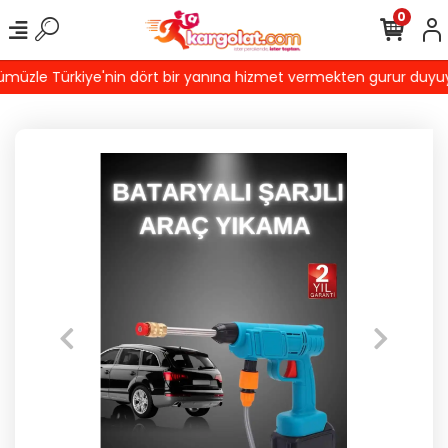
0
üzle Türkiye'nin dört bir yanına hizmet vermekten gurur duyuyoruz