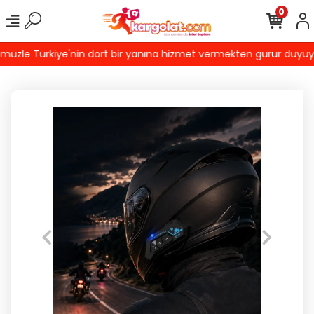
0
zle Türkiye'nin dört bir yanına hizmet vermekten gurur duyuyoruz