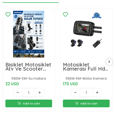
Bisiklet Motosiklet
Motosiklet
Atv Ve Scooter
Kamerası Full Hd
Uyumlu Matara
1080p,150° Geniş
Suluk Tutucu Gidon
Açı 3.0 Ekran Çift
55EM-EM-Su matara
55EM-EM-Motor Kamera
Bağlantılı Esnek
Ön–arka Kamera
22 USD
170 USD
Gövdeli Şişe Atı
Wifi Destekli Gprs
Özellikli
Add to cart
Add to cart