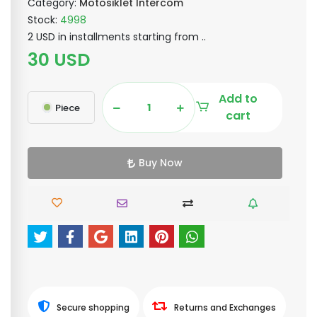
Category:
Motosiklet İntercom
Stock:
4998
2 USD in installments starting from ..
30 USD
Add to
Piece
cart
Buy Now
Secure shopping
Returns and Exchanges