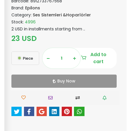
Barcode:
8912733767568
Brand:
Epilons
Category:
Ses Sistemleri &Hoparlörler
Stock:
4996
2 USD in installments starting from ..
23 USD
Add to
Piece
cart
Buy Now