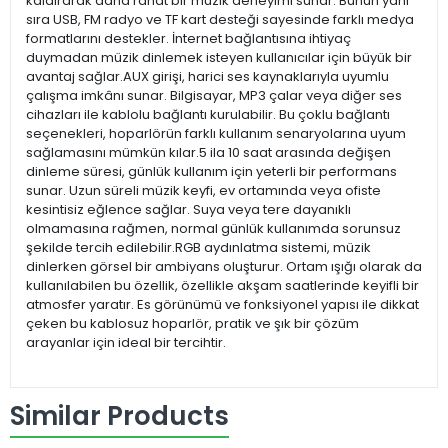
kaldırarak daha rahat bir müzik deneyimi sunar. Bunun yanı
sıra USB, FM radyo ve TF kart desteği sayesinde farklı medya
formatlarını destekler. İnternet bağlantısına ihtiyaç
duymadan müzik dinlemek isteyen kullanıcılar için büyük bir
avantaj sağlar.AUX girişi, harici ses kaynaklarıyla uyumlu
çalışma imkânı sunar. Bilgisayar, MP3 çalar veya diğer ses
cihazları ile kablolu bağlantı kurulabilir. Bu çoklu bağlantı
seçenekleri, hoparlörün farklı kullanım senaryolarına uyum
sağlamasını mümkün kılar.5 ila 10 saat arasında değişen
dinleme süresi, günlük kullanım için yeterli bir performans
sunar. Uzun süreli müzik keyfi, ev ortamında veya ofiste
kesintisiz eğlence sağlar. Suya veya tere dayanıklı
olmamasına rağmen, normal günlük kullanımda sorunsuz
şekilde tercih edilebilir.RGB aydınlatma sistemi, müzik
dinlerken görsel bir ambiyans oluşturur. Ortam ışığı olarak da
kullanılabilen bu özellik, özellikle akşam saatlerinde keyifli bir
atmosfer yaratır. Es görünümü ve fonksiyonel yapısı ile dikkat
çeken bu kablosuz hoparlör, pratik ve şık bir çözüm
arayanlar için ideal bir tercihtir.
Similar Products