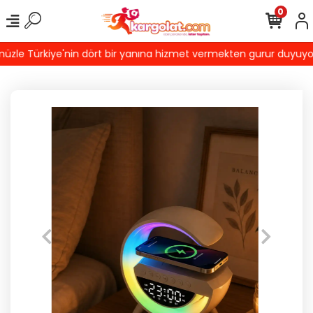
0
le Türkiye'nin dört bir yanına hizmet vermekten gurur duyuyoruz! 