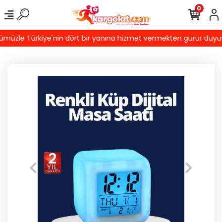
0
üzle Türkiye'nin dört bir yanına hizmet vermekten gurur duyuyoru