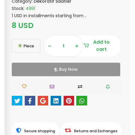
Category:
Dekoratif Saatler
Stock:
4991
1 USD in installments starting from ..
8 USD
Add to
Piece
cart
Buy Now
Secure shopping
Returns and Exchanges