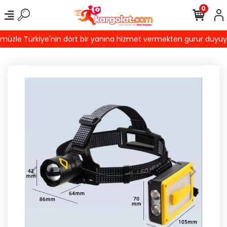
0
zle Türkiye'nin dört bir yanına hizmet vermekten gurur duyuyoruz!