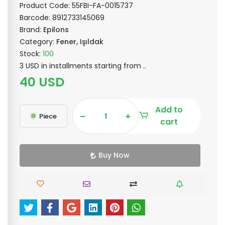
Product Code:
55FBI-FA-0015737
Barcode:
8912733145069
Brand:
Epilons
Category:
Fener, Işıldak
Stock:
100
3 USD in installments starting from ..
40 USD
Add to
Piece
cart
Buy Now