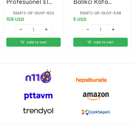
Profesyonel El
Balıkçı Kafa
Feneri Wt-631-
Lambası Wt-056
30,000 Lümen
55MT2-GF-GUVF-602
55MT2-GF-GUVF-548
109 USD
5 USD
Add to cart
Add to cart