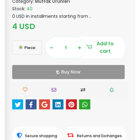
Category:
Mutfak Ürünleri
Stock:
40
0 USD in installments starting from ..
4 USD
Add to
Piece
cart
Buy Now
Secure shopping
Returns and Exchanges