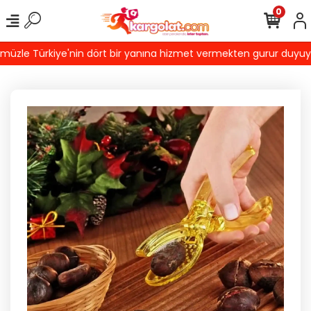
0
zle Türkiye'nin dört bir yanına hizmet vermekten gurur duyuyoruz!