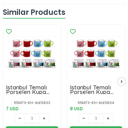
Similar Products
İstanbul Temalı
İstanbul Temalı
Porselen Kupa
Porselen Kupa
Bardak Alk5833
Bardak Alk5834
55MT3-KH-ALK5833
55MT3-KH-ALK5834
7 USD
8 USD