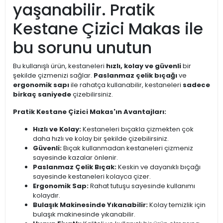
yaşanabilir. Pratik
Kestane Çizici Makas ile
bu sorunu unutun
Bu kullanışlı ürün, kestaneleri
hızlı, kolay ve güvenli
bir
şekilde çizmenizi sağlar.
Paslanmaz çelik bıçağı
ve
ergonomik sapı
ile rahatça kullanabilir, kestaneleri
sadece
birkaç saniyede
çizebilirsiniz.
Pratik Kestane Çizici Makas'ın Avantajları:
Hızlı ve Kolay:
Kestaneleri bıçakla çizmekten çok
daha hızlı ve kolay bir şekilde çizebilirsiniz.
Güvenli:
Bıçak kullanmadan kestaneleri çizmeniz
sayesinde kazalar önlenir.
Paslanmaz Çelik Bıçak:
Keskin ve dayanıklı bıçağı
sayesinde kestaneleri kolayca çizer.
Ergonomik Sap:
Rahat tutuşu sayesinde kullanımı
kolaydır.
Bulaşık Makinesinde Yıkanabilir:
Kolay temizlik için
bulaşık makinesinde yıkanabilir.