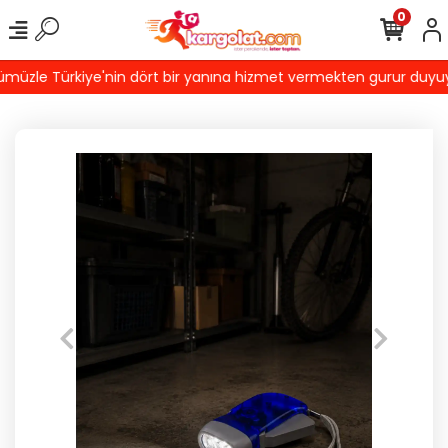
0
üzle Türkiye'nin dört bir yanına hizmet vermekten gurur duyuyoru