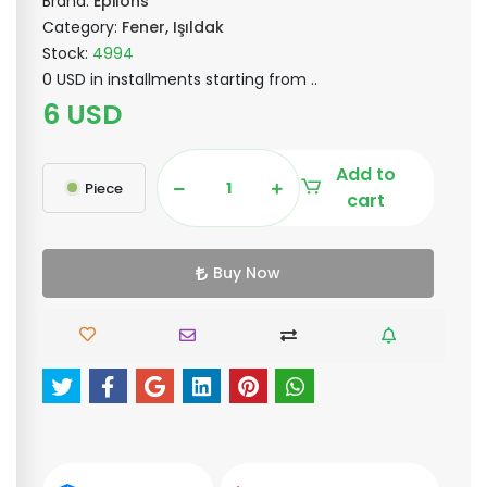
Brand:
Epilons
Category:
Fener, Işıldak
Stock:
4994
0 USD in installments starting from ..
6 USD
Add to
Piece
cart
Buy Now