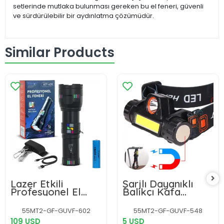
setlerinde mutlaka bulunması gereken bu el feneri, güvenli
ve sürdürülebilir bir aydınlatma çözümüdür.
Similar Products
Lazer Etkili
Şarjlı Dayanıklı
Profesyonel El
Balıkçı Kafa
Feneri Wt-631-
Lambası Wt-056
30,000 Lümen
55MT2-GF-GUVF-602
55MT2-GF-GUVF-548
109 USD
5 USD