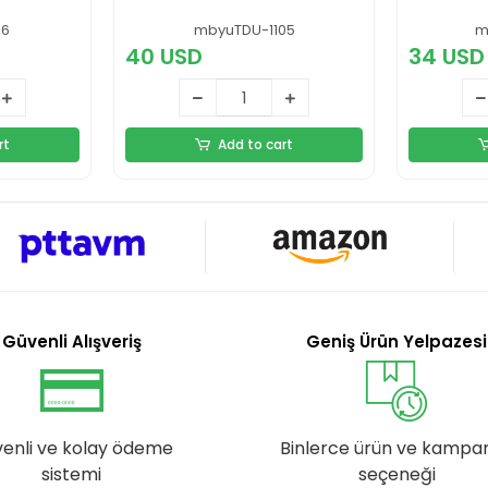
Açık Sp
Cep Ka
16
mbyuTDU-1105
m
Seyahat
40 USD
34 USD
Hediye
rt
Add to cart
Güvenli Alışveriş
Geniş Ürün Yelpazesi
enli ve kolay ödeme
Binlerce ürün ve kampa
sistemi
seçeneği