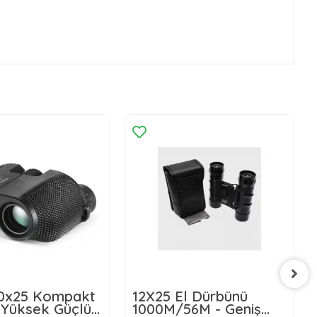
10x25 Kompakt
12X25 El Dürbünü
 Yüksek Güçlü
1000M/56M - Geniş