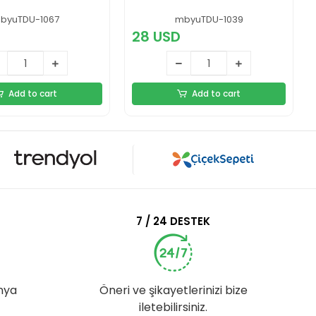
or Teleskop
Görüş Alanlı Siyah
psamı Konser
byuTDU-1067
mbyuTDU-1039
 Çocuklar için
28 USD
Add to cart
Add to cart
7 / 24 DESTEK
nya
Öneri ve şikayetlerinizi bize
iletebilirsiniz.