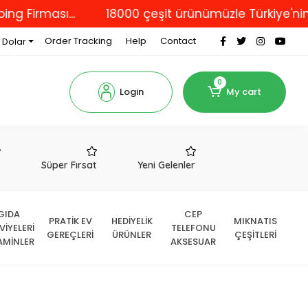
ası...
18000 çeşit ürünümüzle Türkiye'nin dört b
Order Tracking
Help
Contact
 Dolar
0
Login
My cart
r
Süper Fırsat
Yeni Gelenler
GIDA
CEP
PRATİK EV
HEDİYELİK
MIKNATIS
VİYELERİ
TELEFONU
GEREÇLERİ
ÜRÜNLER
ÇEŞİTLERİ
AMİNLER
AKSESUAR