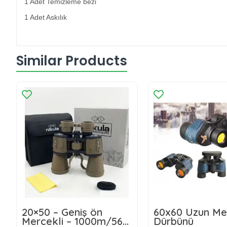
1 Adet Temizleme bezi
1 Adet Askılık
Similar Products
20×50 – Geniş ön
60x60 Uzun Menz
Mercekli – 1000m/56m
Dürbünü