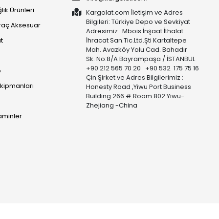
lık Ürünleri
Kargolat.com İletişim ve Adres
Bilgileri: Türkiye Depo ve Sevkiyat
raç Aksesuar
Adresimiz : Mbois İnşaat İthalat
t
İhracat San.Tic.Ltd.Şti Kartaltepe
Mah. Avazköy Yolu Cad. Bahadır
Sk. No:8/A Bayrampaşa / İSTANBUL
+90 212 565 70 20 +90 532 175 75 16
p
Çin Şirket ve Adres Bilgilerimiz :
Ekipmanları
Honesty Road ,Yiwu Port Business
Building 266 # Room 802 Yiwu-
Zhejiang -China
taminler