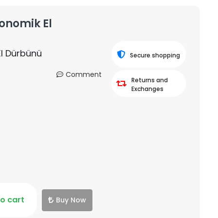
konomik El
El Dürbünü
Secure shopping
Comment
Returns and
Exchanges
o cart
Buy Now