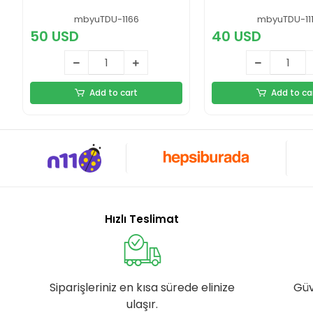
El Dürbünü – Çöl Rengi
mbyuTDU-1166
mbyuTDU-11
50 USD
40 USD
Add to cart
Add to ca
Hızlı Teslimat
Siparişleriniz en kısa sürede elinize
Güv
ulaşır.