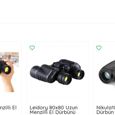
illi El
Leidory 80x80 Uzun
Nikula
Menzilli El Dürbünü
Dürbün