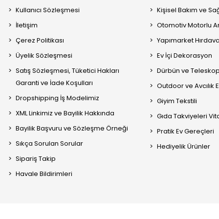
Kullanıcı Sözleşmesi
Kişisel Bakım ve Sağ
İletişim
Otomotiv Motorlu A
Çerez Politikası
Yapımarket Hırdava
Üyelik Sözleşmesi
Ev İçi Dekorasyon
Satış Sözleşmesi, Tüketici Hakları
Dürbün ve Telesko
Garanti ve İade Koşulları
Outdoor ve Avcılık 
Dropshipping İş Modelimiz
Giyim Tekstili
XML Linkimiz ve Bayilik Hakkında
Gıda Takviyeleri Vi
Bayilik Başvuru ve Sözleşme Örneği
Pratik Ev Gereçleri
Sıkça Sorulan Sorular
Hediyelik Ürünler
Sipariş Takip
Havale Bildirimleri