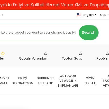
İyi ve Kaliteli Hizmet Veren XML ve Dropshipping Firm
om
English
USD -
Search
nler
Google Yorumları
Toptan Satış
Popüle
OUTDOOR
ARKET
EV İÇİ
DÜRBÜN VE
GİYİM
VE AVCILIK
TAK
AVAT
DEKORASYON
TELESKOP
TEKSTİLİ
EKİPMANLARI
VİT