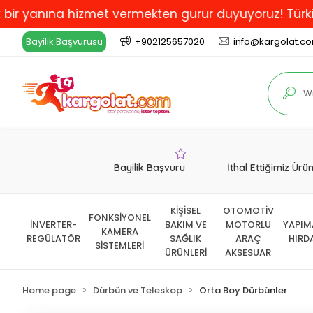
nına hizmet vermekten gurur duyuyoruz! Türkiye'de En 
Bayilik Başvurusu
+902125657020
info@kargolat.c
Bayilik Başvuru
İthal Ettiğimiz Ürü
KİŞİSEL
OTOMOTİV
FONKSİYONEL
İNVERTER-
BAKIM VE
MOTORLU
YAPIM
KAMERA
REGÜLATÖR
SAĞLIK
ARAÇ
HIRD
SİSTEMLERİ
ÜRÜNLERİ
AKSESUAR
Home page
Dürbün ve Teleskop
Orta Boy Dürbünler