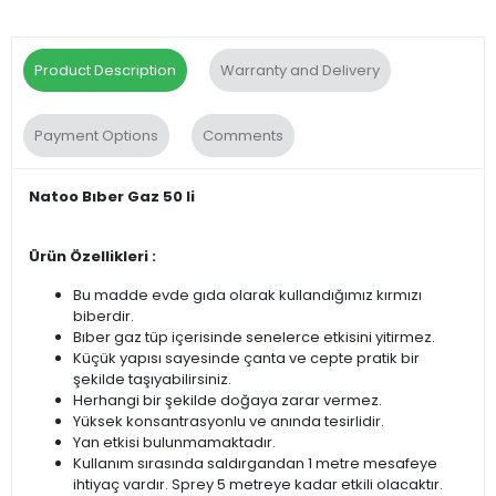
Product Description
Warranty and Delivery
Payment Options
Comments
Natoo Bıber Gaz 50 li
Ürün Özellikleri :
Bu madde evde gıda olarak kullandığımız kırmızı
biberdir.
Bıber gaz tüp içerisinde senelerce etkisini yitirmez.
Küçük yapısı sayesinde çanta ve cepte pratik bir
şekilde taşıyabilirsiniz.
Herhangi bir şekilde doğaya zarar vermez.
Yüksek konsantrasyonlu ve anında tesirlidir.
Yan etkisi bulunmamaktadır.
Kullanım sırasında saldırgandan 1 metre mesafeye
ihtiyaç vardır. Sprey 5 metreye kadar etkili olacaktır.