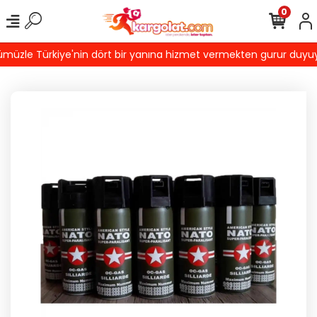
0
üzle Türkiye'nin dört bir yanına hizmet vermekten gurur duyuyoruz