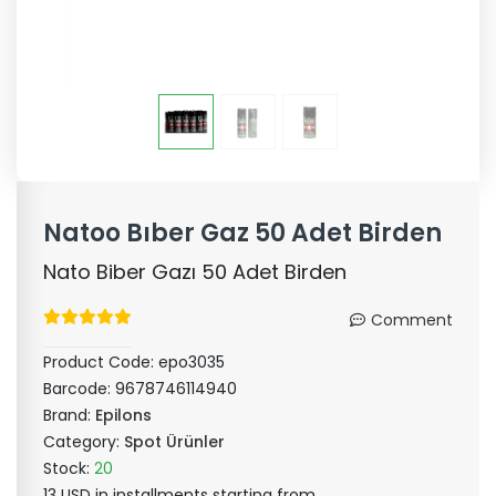
Natoo Bıber Gaz 50 Adet Birden
Nato Biber Gazı 50 Adet Birden
Comment
Product Code:
epo3035
Barcode:
9678746114940
Brand:
Epilons
Category:
Spot Ürünler
Stock:
20
13 USD in installments starting from ..