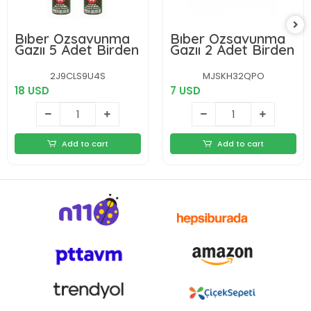
Bıber Özsavunma
Bıber Özsavunma
Gazıı 5 Adet Birden
Gazıı 2 Adet Birden
2J9CLS9U4S
MJSKH32QPO
18 USD
7 USD
Add to cart
Add to cart