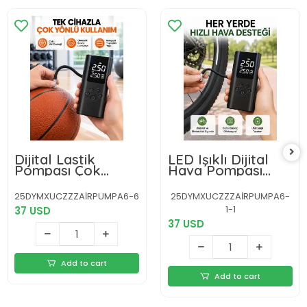
Dijital Lastik
LED Işıklı Dijital
Pompası Çok
Hava Pompası
Amaçlı Taşınabilir
Araba Bisiklet
Kompresör
Uyumlu
25DYMXUCZZZAİRPUMPA6-6
25DYMXUCZZZAİRPUMPA6-
1-1
37 USD
37 USD
Add to cart
Add to cart