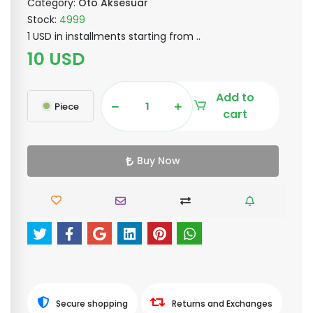
Category:
Oto Aksesuar
Stock:
4999
1 USD in installments starting from ..
10 USD
Add to
Piece
cart
Buy Now
Secure shopping
Returns and Exchanges