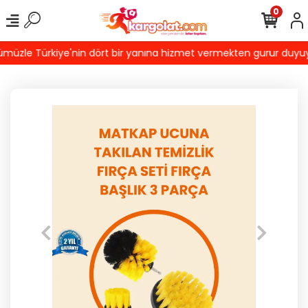
0
üzle Türkiye'nin dört bir yanına hizmet vermekten gurur duyuyoruz