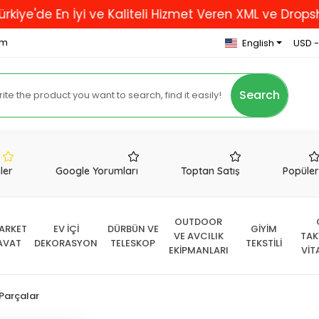
En İyi ve Kaliteli Hizmet Veren XML ve Dropshipping 
om
English
USD -
Search
nler
Google Yorumları
Toptan Satış
Popüle
OUTDOOR
ARKET
EV İÇİ
DÜRBÜN VE
GİYİM
VE AVCILIK
TAK
AVAT
DEKORASYON
TELESKOP
TEKSTİLİ
EKİPMANLARI
VİT
Parçalar