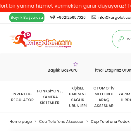
 yanına hizmet vermekten gurur duyuyoruz! Türkiye'de 
Bayilik Başvurusu
+902125657020
info@kargolat.c
Bayilik Başvuru
İthal Ettiğimiz Ürü
KİŞİSEL
OTOMOTİV
FONKSİYONEL
İNVERTER-
BAKIM VE
MOTORLU
YAPIM
KAMERA
REGÜLATÖR
SAĞLIK
ARAÇ
HIRD
SİSTEMLERİ
ÜRÜNLERİ
AKSESUAR
Home page
Cep Telefonu Aksesuar
Cep Telefonu Yedek 