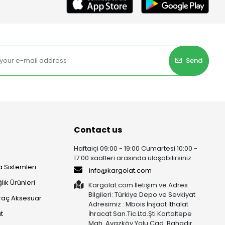
Send
Contact us
Haftaiçi 09:00 - 19:00 Cumartesi 10:00 -
17:00 saatleri arasında ulaşabilirsiniz.
 Sistemleri
info@kargolat.com
lık Ürünleri
Kargolat.com İletişim ve Adres
Bilgileri: Türkiye Depo ve Sevkiyat
raç Aksesuar
Adresimiz : Mbois İnşaat İthalat
t
İhracat San.Tic.Ltd.Şti Kartaltepe
Mah. Avazköy Yolu Cad. Bahadır