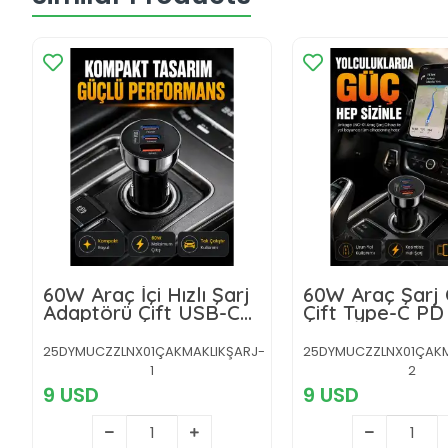
60W Araç İçi Hızlı Şarj
60W Araç Şarj 
Adaptörü Çift USB-C
Çift Type-C PD
PD ve USB-A QC3.0
QC3.0 Hızlı Şarj
Adaptörü
25DYMUCZZLNX01ÇAKMAKLIKŞARJ-
25DYMUCZZLNX01ÇAKM
1
2
9 USD
9 USD