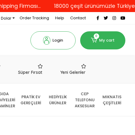
Firması...
18000 çeşit ürünümüzle Türkiye'nin dör
Order Tracking
Help
Contact
 Dolar
0
Login
My cart
r
Süper Fırsat
Yeni Gelenler
GIDA
CEP
PRATİK EV
HEDİYELİK
MIKNATIS
VİYELERİ
TELEFONU
GEREÇLERİ
ÜRÜNLER
ÇEŞİTLERİ
AMİNLER
AKSESUAR