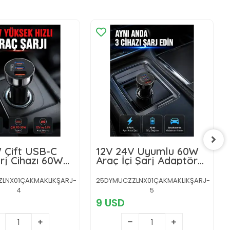
 Çift USB-C
12V 24V Uyumlu 60W
rj Cihazı 60W
Araç İçi Şarj Adaptörü
arj Adaptörü
Çoklu Hızlı Şarj Cihazı
LNX01ÇAKMAKLIKŞARJ-
25DYMUCZZLNX01ÇAKMAKLIKŞARJ-
4
5
9 USD