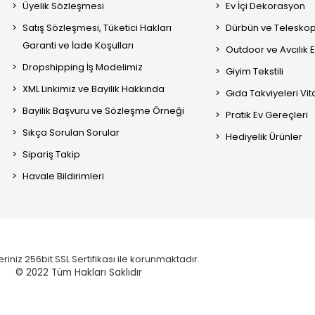
Üyelik Sözleşmesi
Ev İçi Dekorasyon
Satış Sözleşmesi, Tüketici Hakları
Dürbün ve Telesko
Garanti ve İade Koşulları
Outdoor ve Avcılık 
Dropshipping İş Modelimiz
Giyim Tekstili
XML Linkimiz ve Bayilik Hakkında
Gıda Takviyeleri Vi
Bayilik Başvuru ve Sözleşme Örneği
Pratik Ev Gereçleri
Sıkça Sorulan Sorular
Hediyelik Ürünler
Sipariş Takip
Havale Bildirimleri
eriniz 256bit SSL Sertifikası ile korunmaktadır.
© 2022
Tüm Hakları Saklıdır