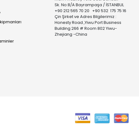
Sk. No:8/A Bayrampaşa / İSTANBUL
+90 212 565 70 20 +90 532 175 75 16
p
Çin Şirket ve Adres Bilgilerimiz :
Ekipmanları
Honesty Road ,Yiwu Port Business
Building 266 # Room 802 Yiwu-
Zhejiang -China
taminler