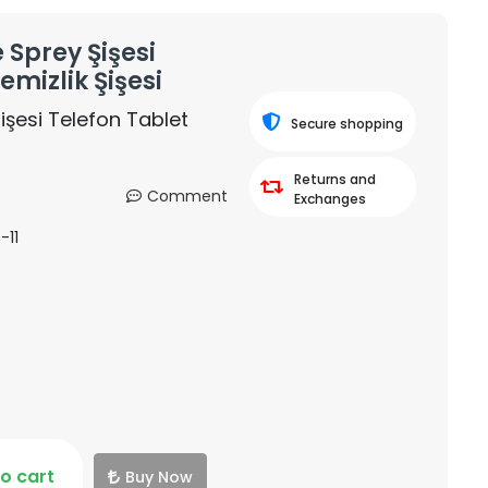
Sprey Şişesi
emizlik Şişesi
şesi Telefon Tablet
Secure shopping
Returns and
Comment
Exchanges
-11
o cart
Buy Now