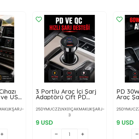
Cihazı
3 Portlu Araç İçi Şarj
PD 30W
 ve USB
Adaptörü Çift PD
Araç Şa
Type-C ve QC3.0 USB
Hızlı Ş
Çıkışlı
AKLIKŞARJ-
25DYMUCZZLNX01ÇAKMAKLIKŞARJ-
25DYMUCZZ
3
9 USD
9 USD