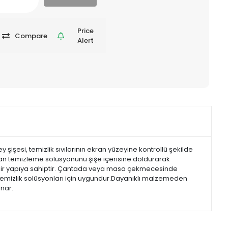
Price
Compare
Alert
şişesi, temizlik sıvılarının ekran yüzeyine kontrollü şekilde
kran temizleme solüsyonunu şişe içerisine doldurarak
ir bir yapıya sahiptir. Çantada veya masa çekmecesinde
k temizlik solüsyonları için uygundur.Dayanıklı malzemeden
unar.