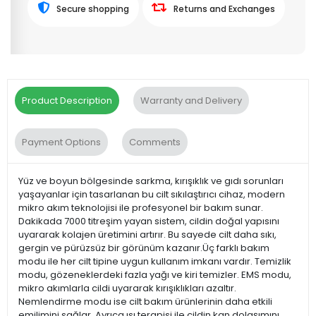
Secure shopping
Returns and Exchanges
Product Description
Warranty and Delivery
Payment Options
Comments
Yüz ve boyun bölgesinde sarkma, kırışıklık ve gıdı sorunları
yaşayanlar için tasarlanan bu cilt sıkılaştırıcı cihaz, modern
mikro akım teknolojisi ile profesyonel bir bakım sunar.
Dakikada 7000 titreşim yayan sistem, cildin doğal yapısını
uyararak kolajen üretimini artırır. Bu sayede cilt daha sıkı,
gergin ve pürüzsüz bir görünüm kazanır.Üç farklı bakım
modu ile her cilt tipine uygun kullanım imkanı vardır. Temizlik
modu, gözeneklerdeki fazla yağı ve kiri temizler. EMS modu,
mikro akımlarla cildi uyararak kırışıklıkları azaltır.
Nemlendirme modu ise cilt bakım ürünlerinin daha etkili
emilimini sağlar. Ayrıca ısı terapisi ile cildin kan dolaşımını