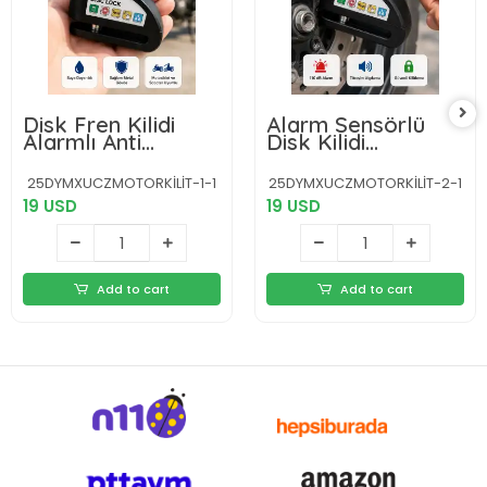
Disk Fren Kilidi
Alarm Sensörlü
Alarmlı Anti
Disk Kilidi
Hırsızlık Motosiklet
Motosiklet
Scooter Bisiklet
Scooter Bisiklet
25DYMXUCZMOTORKİLİT-1-1
25DYMXUCZMOTORKİLİT-2-1
Yeni Nesil
Güvenlik Yeni Nesil
19 USD
19 USD
Add to cart
Add to cart