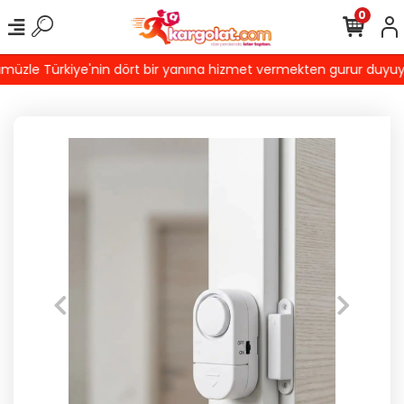
0
zle Türkiye'nin dört bir yanına hizmet vermekten gurur duyuyoruz